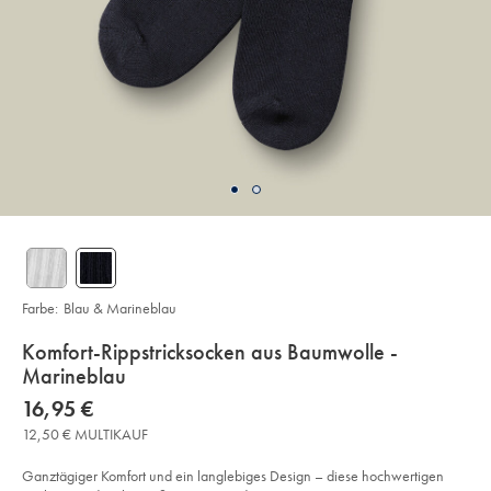
Farbe:
Blau & Marineblau
details
Komfort-Rippstricksocken aus Baumwolle -
about
Marineblau
product:
Details
https://www.charlestyrwhitt.com/de/komfort-
now
16,95 €
rippstricksocken-
16,95
aus-
12,50 € MULTIKAUF
€
baumwolle-
-
-
Ganztägiger Komfort und ein langlebiges Design – diese hochwertigen
marineblau/ACK0415NAV.html?