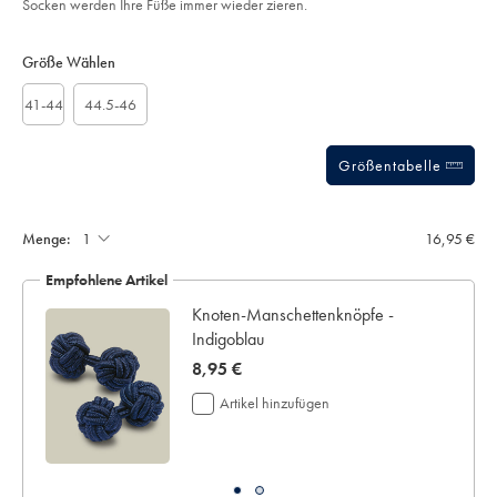
Socken werden Ihre Füße immer wieder zieren.
sourceCode=dmdefault
Product
Variations
Add
to
Actions
Größe Wählen
cart
options
41-44
44.5-46
Größentabelle
Geschenkbox:
Menge:
16,95 €
Empfohlene Artikel
Knoten-Manschettenknöpfe -
Indigoblau
now
8,95 €
8,95
Artikel hinzufügen
€