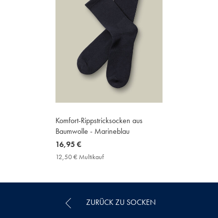
Komfort-Rippstricksocken aus
Baumwolle - Marineblau
now
16,95 €
16,95
12,50 € Multikauf
12,50
€
€
Multikauf
Price
ZURÜCK ZU SOCKEN