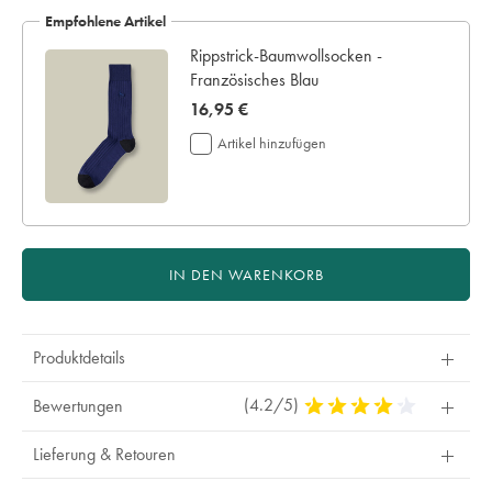
weiss/CLC0019NWT.html?
5
Empfohlene Artikel
sourceCode=dmdefault
stars
Rippstrick-Baumwollsocken -
Französisches Blau
now
16,95 €
16,95
Artikel hinzufügen
€
IN DEN WARENKORB
Produktdetails
(4.2/5)
4,2
Bewertungen
Stars
Out
Lieferung & Retouren
Of
5