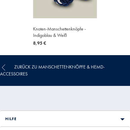
Knoten-Manschettenknöpfe -
Indigoblau & Weiß
now
8,95 €
8,95
€
ZURÜCK ZU MANSCHETTENKNÖPFE & HEMD-
ACCESSOIRES
HILFE