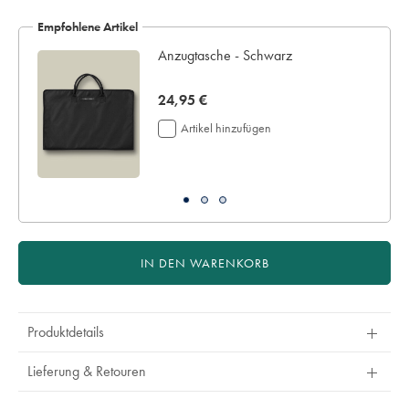
Empfohlene Artikel
au
Anzugtasche - Schwarz
now
24,95 €
24,95
Artikel hinzufügen
€
IN DEN WARENKORB
Produktdetails
Lieferung & Retouren