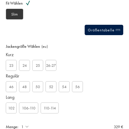
to
Actions
Fit Wählen
cart
options
Slim
Größentabelle
Jackengröße Wählen
(eu)
Kurz
23
24
25
26-27
Regulär
46
48
50
52
54
56
Lang
102
106-110
110-114
Menge:
329 €