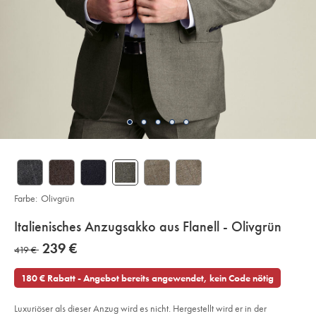
Farbe:
Olivgrün
details
Italienisches Anzugsakko aus Flanell - Olivgrün
about
Details
https://www.charlestyrwhitt.com/de/italienisches-
now
239 €
was
419 €
anzugsakko-
product:
239
aus-
419
€
flanell-
180 € Rabatt - Angebot bereits angewendet, kein Code nötig
-
€
-
olivgruen/SUL0402OLV.html?
sourceCode=dmdefault
Luxuriöser als dieser Anzug wird es nicht. Hergestellt wird er in der