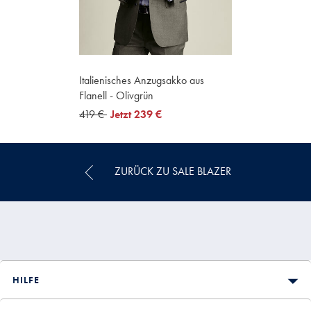
Italienisches Anzugsakko aus
Flanell - Olivgrün
was
419 €
now
Jetzt
239 €
419
239
€
€
ZURÜCK ZU SALE BLAZER
HILFE