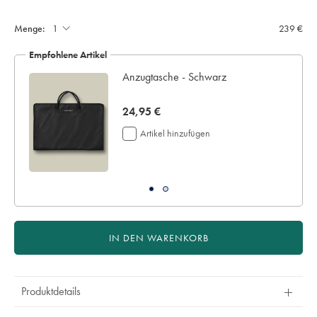
Menge:
239 €
Empfohlene Artikel
z
Anzugtasche - Schwarz
now
24,95 €
24,95
Artikel hinzufügen
€
IN DEN WARENKORB
Produktdetails