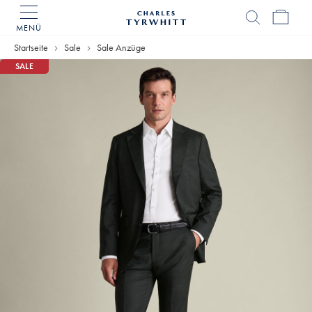
MENÜ
Charles
Tyrwhitt
Startseite
Sale
Sale Anzüge
Home
SALE