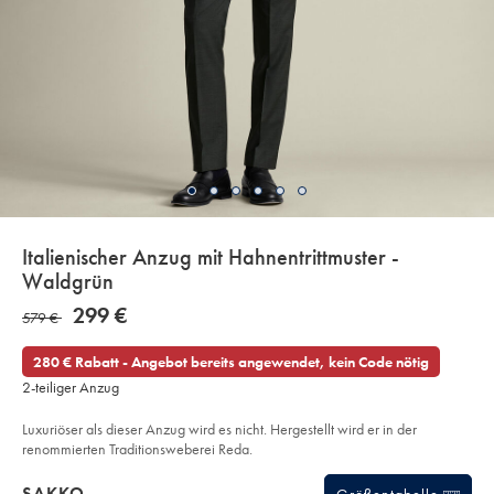
details
Italienischer Anzug mit Hahnentrittmuster -
about
Waldgrün
product:
Details
https://www.charlestyrwhitt.com/de/italienischer-
NOW
299 €
WAS
579 €
anzug-
299
mit-
579
€
hahnentrittmuster-
280 € Rabatt - Angebot bereits angewendet, kein Code nötig
-
€
-
2-teiliger Anzug
waldgruen/SUL40FRG.html?
sourceCode=dmdefault
Luxuriöser als dieser Anzug wird es nicht. Hergestellt wird er in der
renommierten Traditionsweberei Reda.
Products
SAKKO