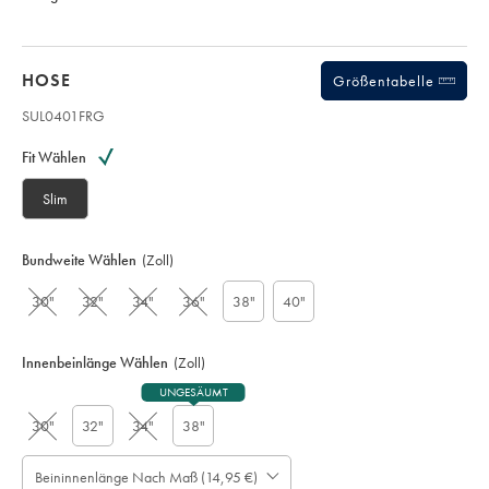
HOSE
Größentabelle
SUL0401FRG
Variations
Produkt-
Code:
Fit Wählen
S
U
Slim
L
0
4
Bundweite Wählen
(Zoll)
0
1
30"
32"
34"
36"
38"
40"
F
R
G
Innenbeinlänge Wählen
(Zoll)
UNGESÄUMT
30"
32"
34"
38"
Beininnenlänge Nach Maß (14,95 €)
Bitte