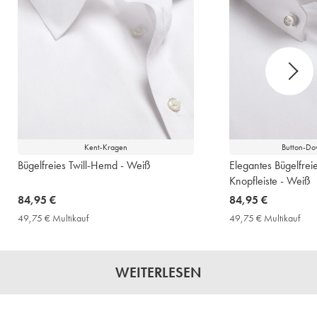
Kent-Kragen
Button-D
Bügelfreies Twill-Hemd - Weiß
Elegantes Bügelfrei
Knopfleiste - Weiß
now
84,95 €
now
84,95 €
84,95
84,95
49,75 € Multikauf
49,75
49,75 € Multikauf
49,
€
€
€
€
Multikauf
Mult
Price
Pric
WEITERLESEN