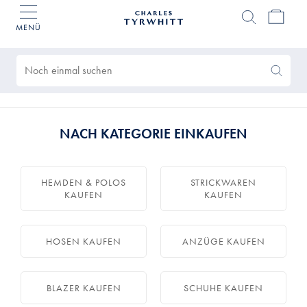
MENÜ
Charles
Tyrwhitt
Gefundene
Home
Produke
0
Search
Search
Again
NACH KATEGORIE EINKAUFEN
HEMDEN & POLOS
STRICKWAREN
KAUFEN
KAUFEN
HOSEN KAUFEN
ANZÜGE KAUFEN
BLAZER KAUFEN
SCHUHE KAUFEN