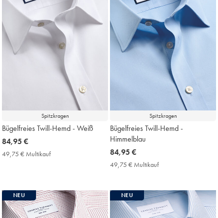
Spitzkragen
Spitzkragen
Bügelfreies Twill-Hemd - Weiß
Bügelfreies Twill-Hemd -
Himmelblau
now
84,95 €
84,95
now
84,95 €
49,75 € Multikauf
49,75
€
84,95
€
49,75 € Multikauf
49,75
Multikauf
€
€
Price
Multikauf
Price
NEU
NEU