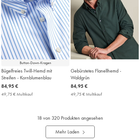
Button-Down-Kragen
Bügelfreies Twill-Hemd mit
Gebürstetes Flanellhemd -
Streifen - Kornblumenblau
Waldgrün
now
84,95 €
now
84,95 €
84,95
84,95
49,75 € Multikauf
49,75
49,75 € Multikauf
49,75
€
€
€
€
Multikauf
Multikauf
Price
Price
18
von 320 Produkten angesehen
Mehr Laden