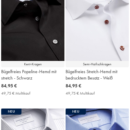
Kent-Kragen
Semi-Haifischkragen
Bügelfreies Popeline-Hemd mit
Bügelfreies Stretch-Hemd mit
stretch - Schwarz
bedrucktem Besatz - Weiß
now
84,95 €
now
84,95 €
84,95
84,95
49,75 € Multikauf
49,75
49,75 € Multikauf
49,75
€
€
€
€
Multikauf
Multikauf
Price
Price
NEU
NEU