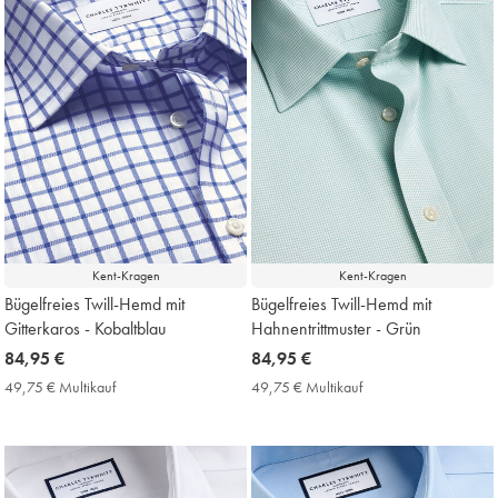
Kent-Kragen
Kent-Kragen
Bügelfreies Twill-Hemd mit
Bügelfreies Twill-Hemd mit
Gitterkaros - Kobaltblau
Hahnentrittmuster - Grün
now
84,95 €
now
84,95 €
84,95
84,95
49,75 € Multikauf
49,75
49,75 € Multikauf
49,75
€
€
€
€
Multikauf
Multikauf
Price
Price