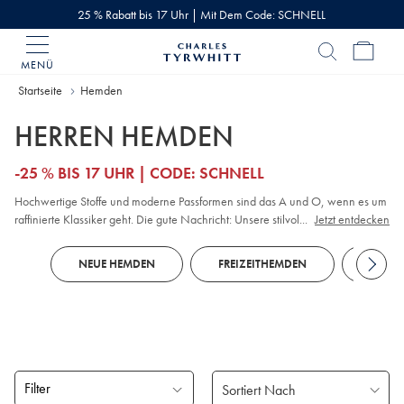
25 % Rabatt bis 17 Uhr | Mit Dem Code: SCHNELL
MENÜ
Charles
Tyrwhitt
Home
Startseite
Hemden
HERREN HEMDEN
-25 % BIS 17 UHR | CODE: SCHNELL
Hochwertige Stoffe und moderne Passformen sind das A und O, wenn es um
raffinierte Klassiker geht. Die gute Nachricht: Unsere stilvollen
...
Jetzt entdecken
Herrenhemden bieten beides. Vervollständigen Sie Ihre individuellen Looks
mit unifarbenen oder gemusterten bügelfreien Modellen, die auch im
NEUE HEMDEN
FREIZEITHEMDEN
BUSI
Sitzungssaal überzeugen. Wenn der Golfclub ruft, entscheiden Sie sich für
atmungsaktive
Polos
, die mit unserem Tyrwhitt Cool-Finish gefertigt werden.
Filter