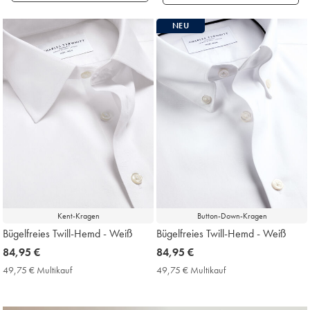
Gefundene
NEU
Produke
18
Kent-Kragen
Button-Down-Kragen
Bügelfreies Twill-Hemd - Weiß
Bügelfreies Twill-Hemd - Weiß
now
84,95 €
now
84,95 €
84,95
84,95
49,75 € Multikauf
49,75
49,75 € Multikauf
49,75
€
€
€
€
Multikauf
Multikauf
Price
Price