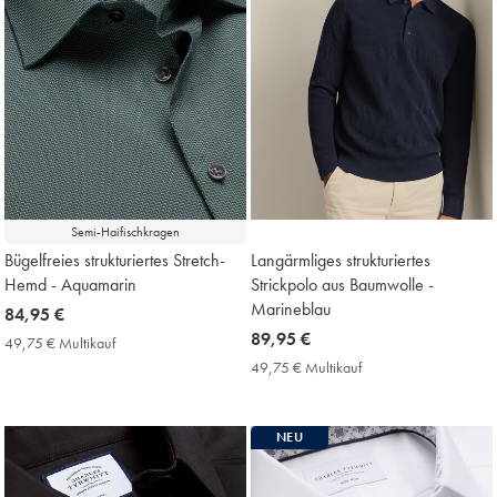
Semi-Haifischkragen
Bügelfreies strukturiertes Stretch-
Langärmliges strukturiertes
Hemd - Aquamarin
Strickpolo aus Baumwolle -
Marineblau
now
84,95 €
84,95
now
89,95 €
49,75 € Multikauf
49,75
€
89,95
€
49,75 € Multikauf
49,75
Multikauf
€
€
Price
Multikauf
Price
NEU