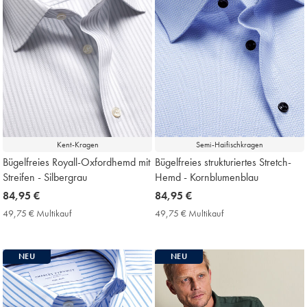
Kent-Kragen
Semi-Haifischkragen
Bügelfreies Royall-Oxfordhemd mit
Bügelfreies strukturiertes Stretch-
Streifen - Silbergrau
Hemd - Kornblumenblau
now
84,95 €
now
84,95 €
84,95
84,95
49,75 € Multikauf
49,75
49,75 € Multikauf
49,75
€
€
€
€
Multikauf
Multikauf
Price
Price
NEU
NEU