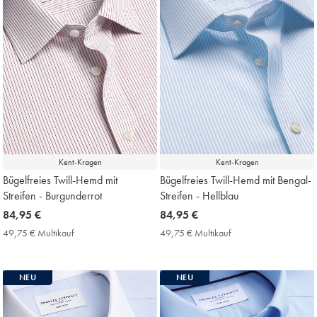
Kent-Kragen
Kent-Kragen
Bügelfreies Twill-Hemd mit
Bügelfreies Twill-Hemd mit Bengal-
Streifen - Burgunderrot
Streifen - Hellblau
now
84,95 €
now
84,95 €
84,95
84,95
49,75 € Multikauf
49,75
49,75 € Multikauf
49,75
€
€
€
€
Multikauf
Multikauf
Price
Price
NEU
NEU