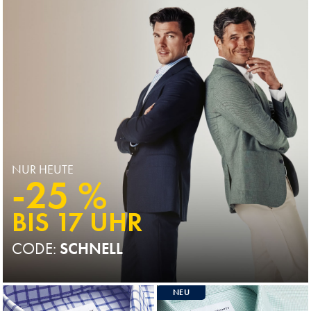
NUR HEUTE
-25 %
BIS 17 UHR
CODE:
SCHNELL
NEU