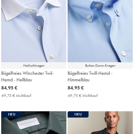
Haifischkragen
Button-Down-Kragen
Bügelfreies Winchester Twil-
Bügelfreies Twill-Hemd -
Hemd - Hellblau
Himmelblau
now
84,95 €
now
84,95 €
84,95
84,95
49,75 € Multikauf
49,75
49,75 € Multikauf
49,75
€
€
€
€
Multikauf
Multikauf
Price
Price
NEU
NEU