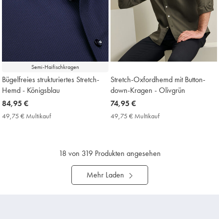
Semi-Haifischkragen
Bügelfreies strukturiertes Stretch-
Stretch-Oxfordhemd mit Button-
Hemd - Königsblau
down-Kragen - Olivgrün
now
84,95 €
now
74,95 €
84,95
74,95
49,75 € Multikauf
49,75
49,75 € Multikauf
49,75
€
€
€
€
Multikauf
Multikauf
Price
Price
18
von 319 Produkten angesehen
Mehr Laden