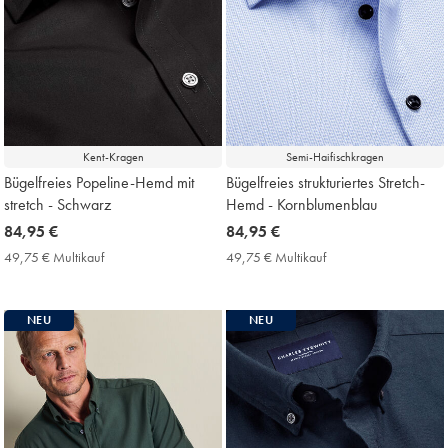
Kent-Kragen
Semi-Haifischkragen
Bügelfreies Popeline-Hemd mit
Bügelfreies strukturiertes Stretch-
stretch - Schwarz
Hemd - Kornblumenblau
now
84,95 €
now
84,95 €
84,95
84,95
49,75 € Multikauf
49,75
49,75 € Multikauf
49,75
€
€
€
€
Multikauf
Multikauf
Price
Price
NEU
NEU