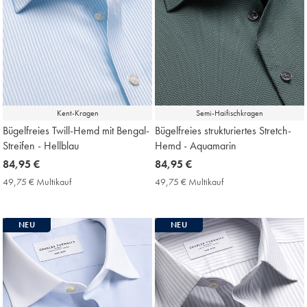
Kent-Kragen
Semi-Haifischkragen
Bügelfreies Twill-Hemd mit Bengal-
Bügelfreies strukturiertes Stretch-
Streifen - Hellblau
Hemd - Aquamarin
now
84,95 €
now
84,95 €
84,95
84,95
49,75 € Multikauf
49,75
49,75 € Multikauf
49,75
€
€
€
€
Multikauf
Multikauf
Price
Price
NEU
NEU