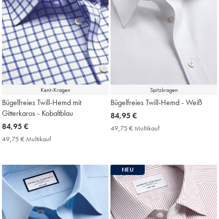
Kent-Kragen
Spitzkragen
Bügelfreies Twill-Hemd mit
Bügelfreies Twill-Hemd - Weiß
Gitterkaros - Kobaltblau
now
84,95 €
now
84,95 €
84,95
49,75 € Multikauf
49,75
84,95
€
€
49,75 € Multikauf
49,75
Multikauf
€
€
Price
Multikauf
Price
NEU