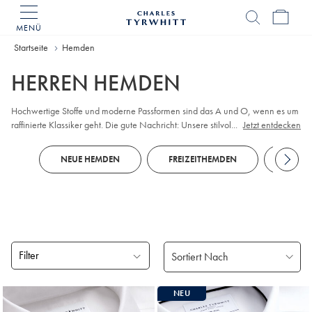
MENÜ
Charles
Tyrwhitt
Home
Startseite
Hemden
HERREN HEMDEN
Hochwertige Stoffe und moderne Passformen sind das A und O, wenn es um
raffinierte Klassiker geht. Die gute Nachricht: Unsere stilvollen
...
Jetzt entdecken
Herrenhemden bieten beides. Vervollständigen Sie Ihre individuellen Looks
mit unifarbenen oder gemusterten bügelfreien Modellen, die auch im
NEUE HEMDEN
FREIZEITHEMDEN
BUSI
Sitzungssaal überzeugen. Wenn der Golfclub ruft, entscheiden Sie sich für
atmungsaktive
Polos
, die mit unserem Tyrwhitt Cool-Finish gefertigt werden.
Filter
Gefundene
NEU
Produke
18