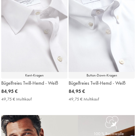
Kent-Kragen
Button-Down-Kragen
Bügelfreies Twill-Hemd - Weiß
Bügelfreies Twill-Hemd - Weiß
now
84,95 €
now
84,95 €
84,95
84,95
49,75 € Multikauf
49,75
49,75 € Multikauf
49,75
€
€
€
€
Multikauf
Multikauf
Price
Price
100 % Baumwolle