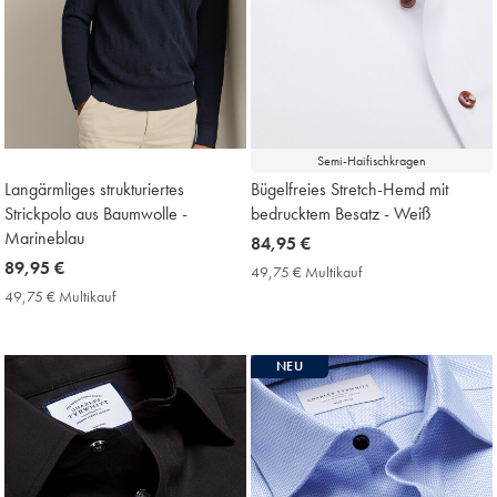
Semi-Haifischkragen
Langärmliges strukturiertes
Bügelfreies Stretch-Hemd mit
Strickpolo aus Baumwolle -
bedrucktem Besatz - Weiß
Marineblau
now
84,95 €
now
89,95 €
84,95
49,75 € Multikauf
49,75
89,95
€
€
49,75 € Multikauf
49,75
Multikauf
€
€
Price
Multikauf
Price
NEU