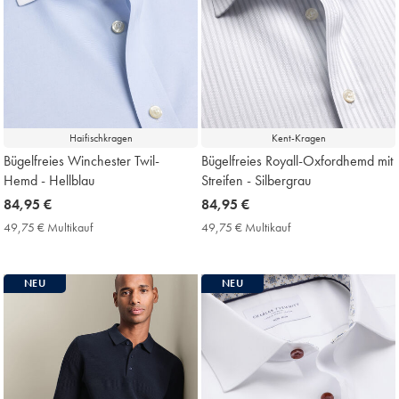
Haifischkragen
Kent-Kragen
Bügelfreies Winchester Twil-
Bügelfreies Royall-Oxfordhemd mit
Hemd - Hellblau
Streifen - Silbergrau
now
84,95 €
now
84,95 €
84,95
84,95
49,75 € Multikauf
49,75
49,75 € Multikauf
49,75
€
€
€
€
Multikauf
Multikauf
Price
Price
NEU
NEU