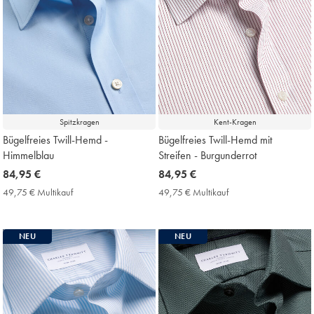
Spitzkragen
Kent-Kragen
Bügelfreies Twill-Hemd -
Bügelfreies Twill-Hemd mit
Himmelblau
Streifen - Burgunderrot
now
84,95 €
now
84,95 €
84,95
84,95
49,75 € Multikauf
49,75
49,75 € Multikauf
49,75
€
€
€
€
Multikauf
Multikauf
Price
Price
NEU
NEU