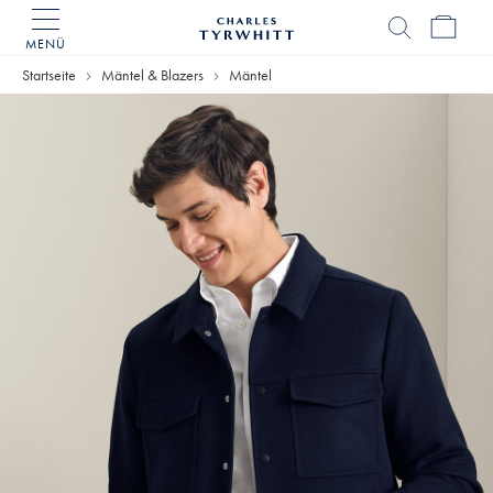
MENÜ
Charles
Tyrwhitt
Startseite
Mäntel & Blazers
Mäntel
Home