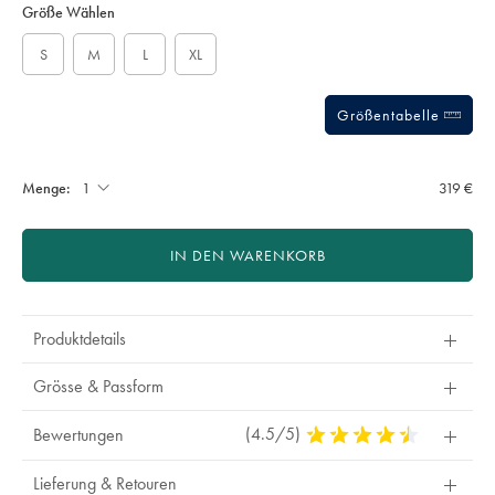
to
Actions
Größe Wählen
cart
options
S
M
L
XL
Größentabelle
Menge:
319 €
IN DEN WARENKORB
Produktdetails
Grösse & Passform
(4.5/5)
4,5
Bewertungen
Stars
Out
Lieferung & Retouren
Of