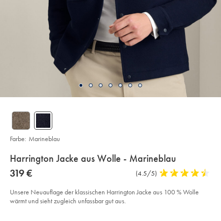
Farbe:
Marineblau
details
Harrington Jacke aus Wolle - Marineblau
about
Details
https://www.charlestyrwhitt.com/de/harrington-
now
319 €
Produktrezensionen
(4.5/5)
4,5
jacke-
product:
319
stars
aus-
€
wolle-
out
Unsere Neuauflage der klassischen Harrington Jacke aus 100 % Wolle
-
of
wärmt und sieht zugleich unfassbar gut aus.
-
marineblau/OUF0076NAV.html?
5
sourceCode=dmdefault
Product
Variations
Add
stars