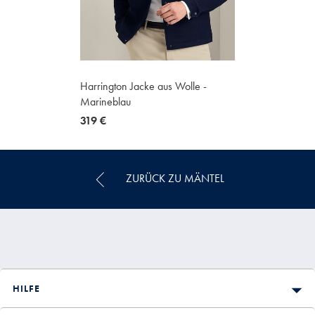
Harrington Jacke aus Wolle -
Marineblau
now
319 €
319
€
ZURÜCK ZU MÄNTEL
HILFE