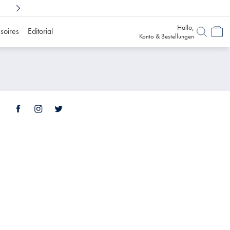
Shoppen Sie sorglos mit
6 Monaten Bedenkz
Hallo,
soires
Editorial
Konto & Bestellungen