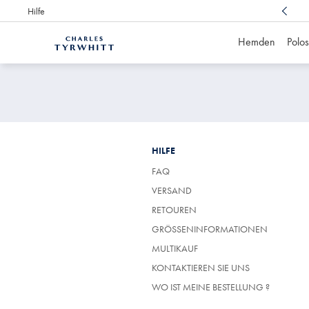
Hilfe
Preisgekrönter Kundenservice,
immer für Sie da
Hemden
Polos
Charles
Tyrwhitt
Home
HILFE
FAQ
VERSAND
RETOUREN
GRÖSSENINFORMATIONEN
MULTIKAUF
KONTAKTIEREN SIE UNS
WO IST MEINE BESTELLUNG ?