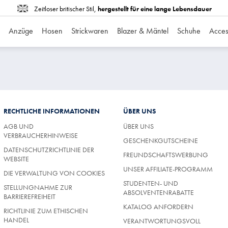
Zeitloser britischer Stil,
hergestellt für eine lange Lebensdauer
Anzüge
Hosen
Strickwaren
Blazer & Mäntel
Schuhe
Acces
RECHTLICHE INFORMATIONEN
ÜBER UNS
AGB UND
ÜBER UNS
VERBRAUCHERHINWEISE
GESCHENKGUTSCHEINE
DATENSCHUTZRICHTLINIE DER
FREUNDSCHAFTSWERBUNG
WEBSITE
UNSER AFFILIATE-PROGRAMM
DIE VERWALTUNG VON COOKIES
STUDENTEN- UND
STELLUNGNAHME ZUR
ABSOLVENTENRABATTE
BARRIEREFREIHEIT
KATALOG ANFORDERN
RICHTLINIE ZUM ETHISCHEN
HANDEL
VERANTWORTUNGSVOLL