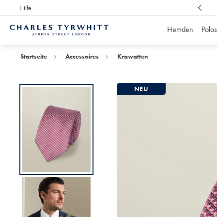
Hilfe
Preisgekrönter Kundenservice,
immer für Sie da
Hemden
Polos
Charles
Tyrwhitt
Home
Startseite
Accessoires
Krawatten
NEU