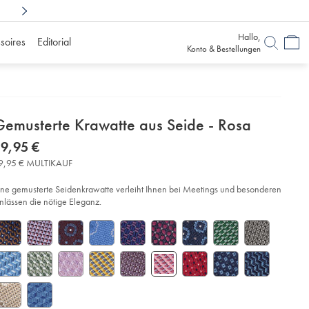
Shoppen Sie sorglos mit
6 Monaten Bedenkz
Hallo,
soires
Editorial
Konto & Bestellungen
etails
Gemusterte Krawatte aus Seide - Rosa
about
etails
tps://www.charlestyrwhitt.com/de/gemusterte-
now
9,95 €
awatte-
product:
39,95
s-
9,95 € MULTIKAUF
€
ide%C2%A0-
sa/TIC2122PNK.html?
ine gemusterte Seidenkrawatte verleiht Ihnen bei Meetings und besonderen
urceCode=dmdefault
nlässen die nötige Eleganz.