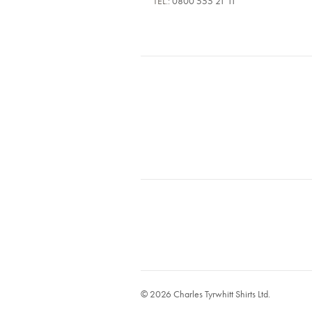
TEL.:
0800 555 21 11
© 2026 Charles Tyrwhitt Shirts Ltd.