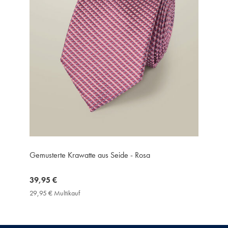
Gemusterte Krawatte aus Seide - Rosa
now
39,95 €
39,95
29,95 € Multikauf
29,95
€
€
Multikauf
Price