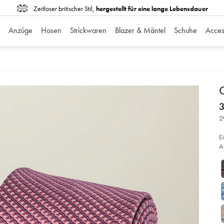
Zeitloser britischer Stil,
hergestellt für eine lange Lebensdauer
Anzüge
Hosen
Strickwaren
Blazer & Mäntel
Schuhe
Acces
d
D
ht
3
kr
au
2
se
-
ro
E
so
A