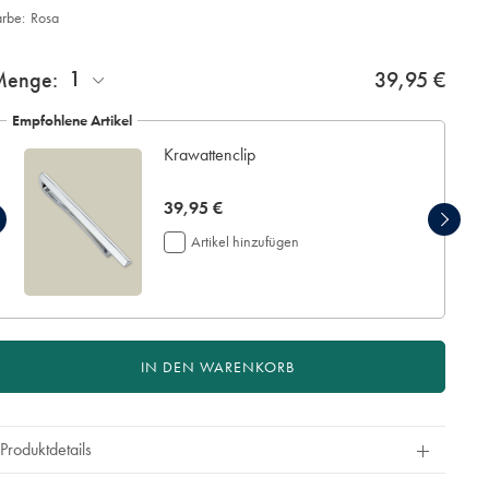
arbe:
Rosa
roduct
d
ctions
1
Menge:
39,95 €
t
tions
Empfohlene Artikel
Krawattenclip
now
39,95 €
39,95
Artikel hinzufügen
€
IN DEN WARENKORB
Produktdetails