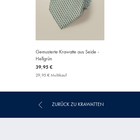
Gemusterte Krawatte aus Seide -
Hellgrün
now
39,95 €
39,95
29,95 € Multikauf
29,95
€
€
Multikauf
Price
ZURÜCK ZU KRAWATTEN