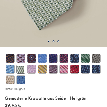
Farbe:
Hellgrün
details
Gemusterte Krawatte aus Seide - Hellgrün
about
Details
https://www.charlestyrwhitt.com/de/gemusterte-
now
39,95 €
krawatte-