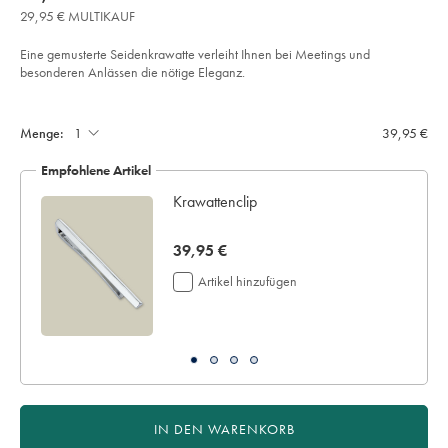
product:
39,95
aus-
29,95 € MULTIKAUF
€
seide%C2%A0-
-
hellgruen/TIC2122LGN.html?
Eine gemusterte Seidenkrawatte verleiht Ihnen bei Meetings und
sourceCode=dmdefault
besonderen Anlässen die nötige Eleganz.
Product
Add
to
Actions
cart
Menge:
39,95 €
options
Empfohlene Artikel
Krawattenclip
now
39,95 €
39,95
Artikel hinzufügen
€
IN DEN WARENKORB