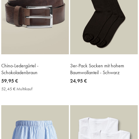
Chino-Ledergürtel -
3er-Pack Socken mit hohem
Schokoladenbraun
Baumwollanteil - Schwarz
now
59,95 €
now
24,95 €
59,95
24,95
52,45 € Multikauf
52,45
€
€
€
Multikauf
Price