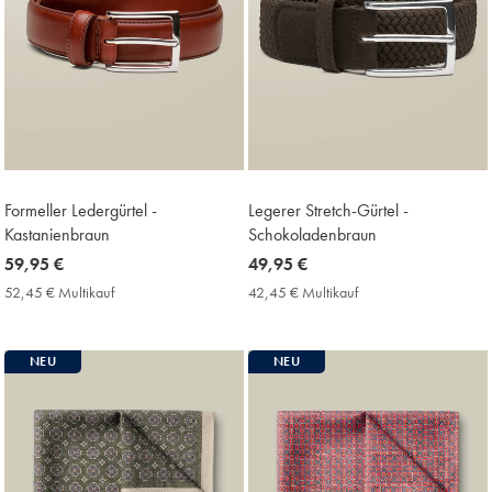
Formeller Ledergürtel -
Legerer Stretch-Gürtel -
Kastanienbraun
Schokoladenbraun
now
59,95 €
now
49,95 €
59,95
49,95
52,45 € Multikauf
52,45
42,45 € Multikauf
42,45
€
€
€
€
Multikauf
Multikauf
Price
Price
NEU
NEU