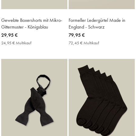
Gewebte Boxershorts mit Mikro-
Formeller Ledergürtel Made in
Gittermuster - Königsblau
England - Schwarz
now
29,95 €
now
79,95 €
29,95
79,95
24,95 € Multikauf
24,95
72,45 € Multikauf
72,45
€
€
€
€
Multikauf
Multikauf
Price
Price