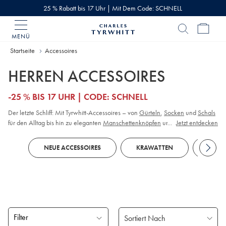
25 % Rabatt bis 17 Uhr | Mit Dem Code: SCHNELL
MENÜ
Charles
Tyrwhitt
Home
Startseite
Accessoires
HERREN ACCESSOIRES
-25 % BIS 17 UHR | CODE: SCHNELL
Der letzte Schliff: Mit Tyrwhitt-Accessoires – von
Gürteln
,
Socken
und
Schals
für den Alltag bis hin zu eleganten
Manschettenknöpfen
und
...
Einstecktüchern
Jetzt entdecken
– sind Sie von Kopf bis Fuß smart unterwegs.
NEUE ACCESSOIRES
KRAWATTEN
GÜRT
Filter