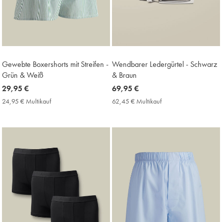
Gewebte Boxershorts mit Streifen -
Wendbarer Ledergürtel - Schwarz
Grün & Weiß
& Braun
now
29,95 €
now
69,95 €
29,95
69,95
24,95 € Multikauf
24,95
62,45 € Multikauf
62,45
€
€
€
€
Multikauf
Multikauf
Price
Price