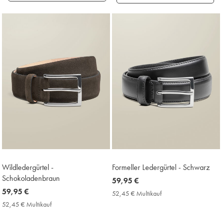
Gefundene
Produke
18
Wildledergürtel -
Formeller Ledergürtel - Schwarz
Schokoladenbraun
now
59,95 €
now
59,95 €
59,95
52,45 € Multikauf
52,45
59,95
€
€
52,45 € Multikauf
52,45
Multikauf
€
€
Price