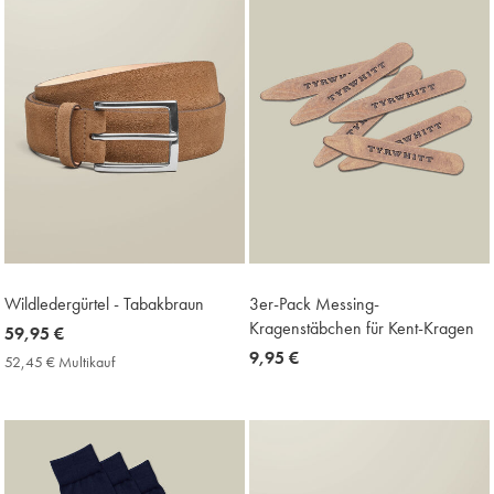
Wildledergürtel - Tabakbraun
3er-Pack Messing-
Kragenstäbchen für Kent-Kragen
now
59,95 €
59,95
now
9,95 €
52,45 € Multikauf
52,45
€
9,95
€
Multikauf
€
Price