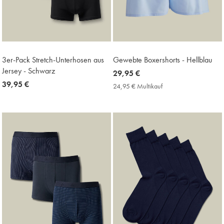
3er-Pack Stretch-Unterhosen aus
Gewebte Boxershorts - Hellblau
Jersey - Schwarz
now
29,95 €
now
39,95 €
29,95
24,95 € Multikauf
24,95
39,95
€
€
Multikauf
€
Price