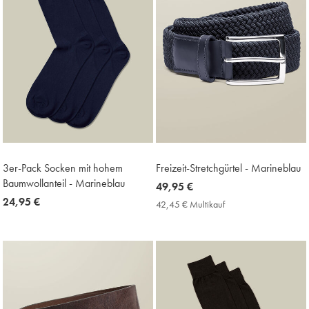
3er-Pack Socken mit hohem
Freizeit-Stretchgürtel - Marineblau
Baumwollanteil - Marineblau
now
49,95 €
now
24,95 €
49,95
42,45 € Multikauf
42,45
24,95
€
€
Multikauf
€
Price