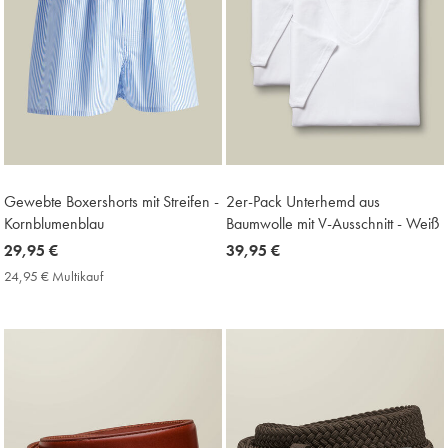
Gewebte Boxershorts mit Streifen -
2er-Pack Unterhemd aus
Kornblumenblau
Baumwolle mit V-Ausschnitt - Weiß
now
29,95 €
now
39,95 €
29,95
39,95
24,95 € Multikauf
24,95
€
€
€
Multikauf
Price