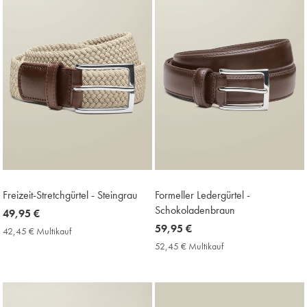
Freizeit-Stretchgürtel - Steingrau
Formeller Ledergürtel -
Schokoladenbraun
now
49,95 €
49,95
now
59,95 €
42,45 € Multikauf
42,45
€
59,95
€
52,45 € Multikauf
52,45
Multikauf
€
€
Price
Multikauf
Price