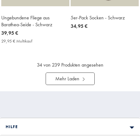
Ungebundene Fliege aus
5er-Pack Socken - Schwarz
Barathea-Seide - Schwarz
now
34,95 €
now
39,95 €
34,95
39,95
€
29,95 € Multikauf
29,95
€
€
Multikauf
Price
34
von 239 Produkten angesehen
Mehr Laden
HILFE