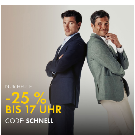
Multikauf
Price
NUR HEUTE
-25 %
BIS 17 UHR
CODE:
SCHNELL