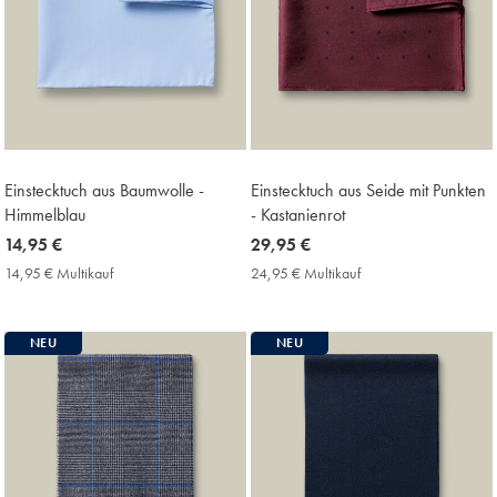
Einstecktuch aus Baumwolle -
Einstecktuch aus Seide mit Punkten
Himmelblau
- Kastanienrot
now
14,95 €
now
29,95 €
14,95
29,95
14,95 € Multikauf
14,95
24,95 € Multikauf
24,95
€
€
€
€
Multikauf
Multikauf
Price
Price
NEU
NEU