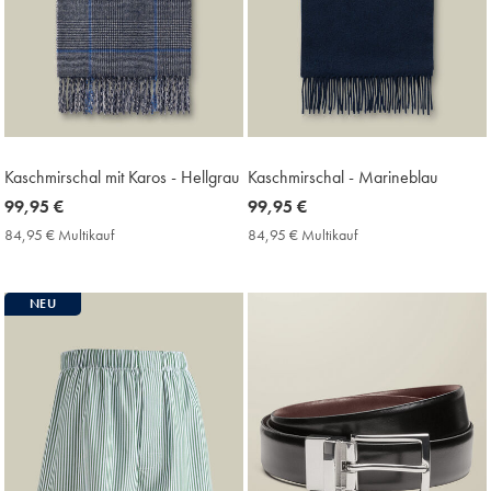
Kaschmirschal mit Karos - Hellgrau
Kaschmirschal - Marineblau
now
99,95 €
now
99,95 €
99,95
99,95
84,95 € Multikauf
84,95
84,95 € Multikauf
84,95
€
€
€
€
Multikauf
Multikauf
Price
Price
NEU