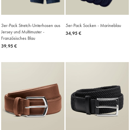
3er-Pack Stretch-Unterhosen aus
5er-Pack Socken - Marineblau
Jersey und Multimuster -
now
34,95 €
Französisches Blau
34,95
now
39,95 €
€
39,95
€