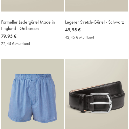
Formeller Ledergürtel Made in
Legerer Stretch-Gürtel - Schwarz
England - Gelbbraun
now
49,95 €
now
79,95 €
49,95
42,45 € Multikauf
42,45
79,95
€
€
72,45 € Multikauf
72,45
Multikauf
€
€
Price
Multikauf
Price