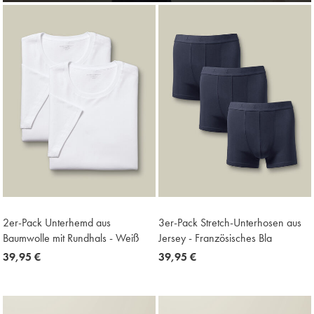
2er-Pack Unterhemd aus
3er-Pack Stretch-Unterhosen aus
Baumwolle mit Rundhals - Weiß
Jersey - Französisches Bla
now
39,95 €
now
39,95 €
39,95
39,95
€
€