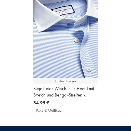
Haifischkragen
Bügelfreies Winchester-Hemd mit
Stretch und Bengal-Streifen -
Himmelblau
now
84,95 €
84,95
49,75 € Multikauf
49,75
€
€
Multikauf
Price