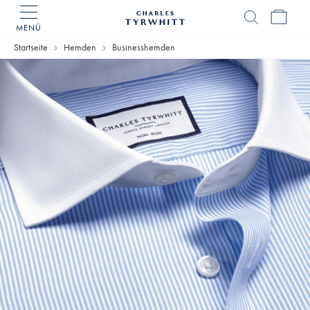
MENÜ
Charles
Tyrwhitt
Startseite
Hemden
Businesshemden
Home