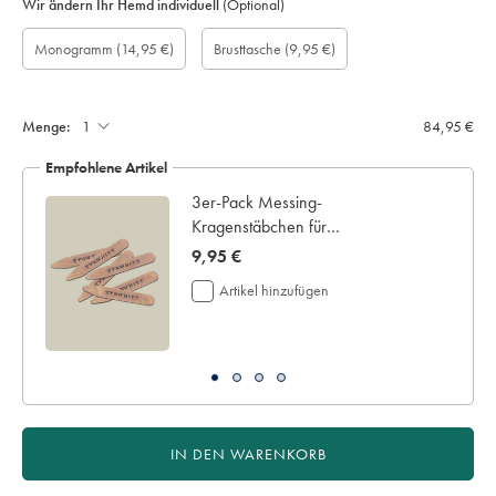
Wir ändern Ihr Hemd individuell
(Optional)
Maßgefertigte
Monogram
Monogram
Monogramm
Monogram
Brusttasche
Geschenkbox:
Monogramm
(14,95 €)
Brusttasche
(9,95 €)
Ärmellänge
Font:
Colour:
Optionen:
Location:
aufnähen:
(cm):
Menge:
84,95 €
Empfohlene Artikel
au
3er-Pack Messing-
Kragenstäbchen für
Haifischkragen
now
9,95 €
9,95
Artikel hinzufügen
€
IN DEN WARENKORB