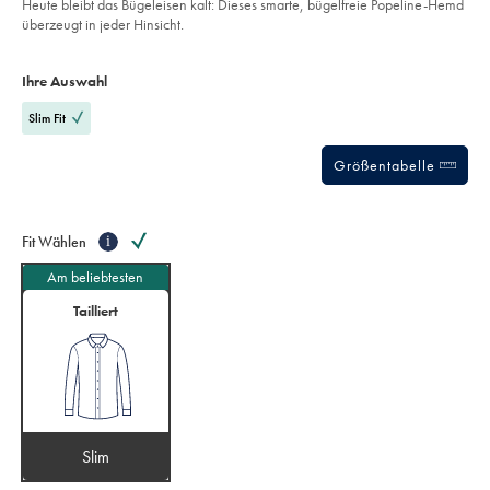
Heute bleibt das Bügeleisen kalt: Dieses smarte, bügelfreie Popeline-Hemd
bengal-
5
überzeugt in jeder Hinsicht.
streifen-
stars
-
Product
Variations
Add
-
to
himmelblau/FON2375SKY.html?
Actions
Ihre Auswahl
cart
sourceCode=dmdefault
options
Slim Fit
Größentabelle
Fit Wählen
i
Am beliebtesten
Tailliert
Slim