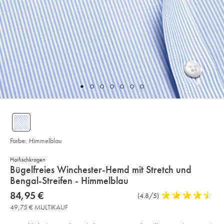
Farbe:
Himmelblau
Haifischkragen
details
Bügelfreies Winchester-Hemd mit Stretch und
about
Bengal-Streifen - Himmelblau
product:
Details
https://www.charlestyrwhitt.com/de/buegelfreies-
now
84,95 €
Produktrezensionen
(4.8/5)
4,8
winchester-
84,95
stars
hemd-
49,75 € MULTIKAUF
€
mit-
out
stretch-
of
und-