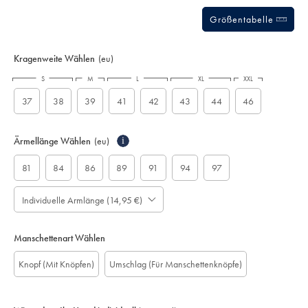
Größentabelle
Kragenweite Wählen
(eu)
S
M
L
XL
XXL
37
38
39
41
42
43
44
46
Ärmellänge Wählen
(eu)
i
81
84
86
89
91
94
97
Individuelle Armlänge (14,95 €)
Manschettenart Wählen
Knopf (Mit Knöpfen)
Umschlag (Für Manschettenknöpfe)