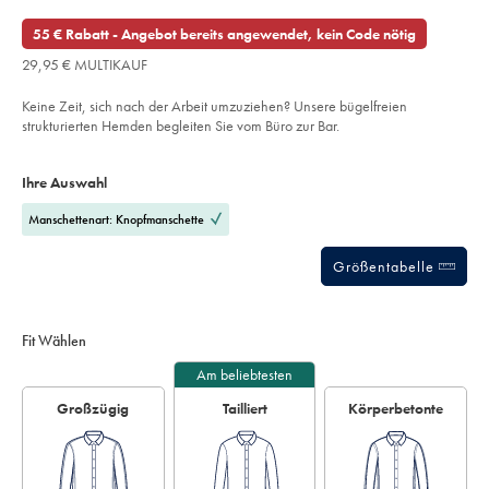
29,95
stretch-
stars
84,95
€
hemd-
out
55 € Rabatt - Angebot bereits angewendet, kein Code nötig
mit-
€
of
winkelmuster-
29,95 € MULTIKAUF
-
5
-
stars
jeansblau/SCS0037DEN.html?
Keine Zeit, sich nach der Arbeit umzuziehen? Unsere bügelfreien
sourceCode=dmdefault
strukturierten Hemden begleiten Sie vom Büro zur Bar.
Product
Variations
Add
to
Actions
Ihre Auswahl
cart
options
Manschettenart: Knopfmanschette
Größentabelle
Fit Wählen
Am beliebtesten
Großzügig
Tailliert
Körperbetonte