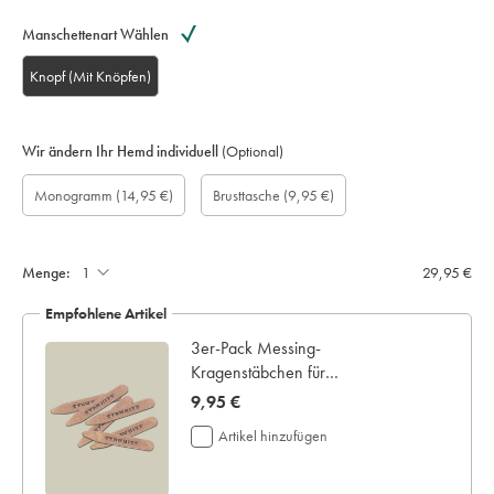
Manschettenart Wählen
Knopf (Mit Knöpfen)
Wir ändern Ihr Hemd individuell
(Optional)
Maßgefertigte
Monogramm
Geschenkbox:
Monogram
Monogram
Brusttasche
Monogram
Monogramm
(14,95 €)
Brusttasche
(9,95 €)
Ärmellänge
Optionen:
Colour:
Font:
aufnähen:
Location:
(cm):
Menge:
29,95 €
Empfohlene Artikel
3er-Pack Messing-
Kragenstäbchen für
Haifischkragen
now
9,95 €
9,95
Artikel hinzufügen
€