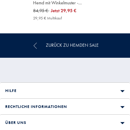
Hemd mit Winkelmuster -
Jeansblau
was
84,95 €
now
Jetzt
29,95 €
84,95
29,95
29,95 € Multikauf
29,95
€
€
€
Multikauf
Price
ZURÜCK ZU HEMDEN SALE
HILFE
RECHTLICHE INFORMATIONEN
ÜBER UNS