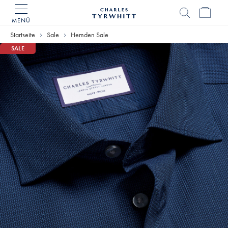
MENÜ
Charles
Tyrwhitt
Startseite
Sale
Hemden Sale
Home
SALE