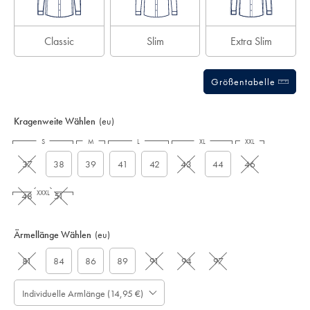
Classic
Slim
Extra Slim
Größentabelle
Kragenweite Wählen
(eu)
S
M
L
XL
XXL
37
38
39
41
42
43
44
46
XXXL
48
51
Ärmellänge Wählen
(eu)
81
84
86
89
91
94
97
Individuelle Armlänge (14,95 €)