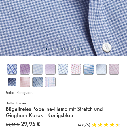
Farbe:
Königsblau
Haifischkragen
details
Bügelfreies Popeline-Hemd mit Stretch und
about
Gingham-Karos - Königsblau
product:
Details
https://www.charlestyrwhitt.com/de/buegelfreies-
now
29,95 €
was
84,95 €
Produktrezensionen
(4.8/5)
4,8
popeline-