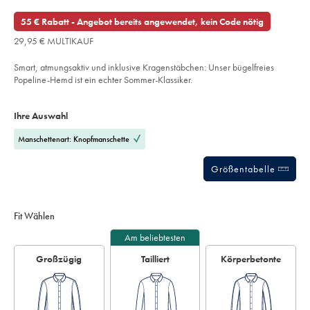
29,95
hemd-
stars
84,95
€
mit-
out
55 € Rabatt - Angebot bereits angewendet, kein Code nötig
stretch-
€
of
und-
29,95 € MULTIKAUF
gingham-
5
karos%C2%A0-
stars
-
Smart, atmungsaktiv und inklusive Kragenstäbchen: Unser bügelfreies
koenigsblau/FOP0025RYL.html?
sourceCode=dmdefault
Popeline-Hemd ist ein echter Sommer-Klassiker.
Product
Variations
Add
to
Actions
Ihre Auswahl
cart
options
Manschettenart: Knopfmanschette
Größentabelle
Fit Wählen
Am beliebtesten
Großzügig
Tailliert
Körperbetonte