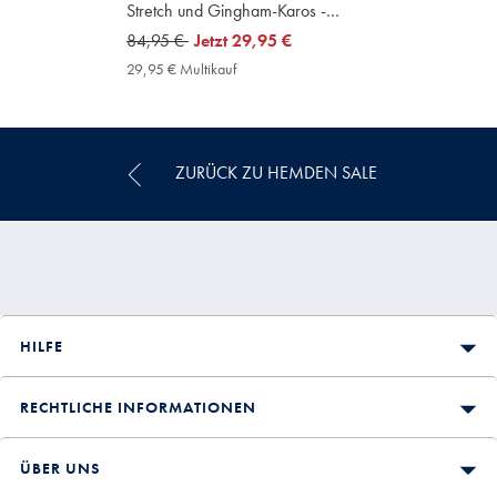
Stretch und Gingham-Karos -
Königsblau
was
84,95 €
now
Jetzt
29,95 €
84,95
29,95
29,95 € Multikauf
29,95
€
€
€
Multikauf
Price
ZURÜCK ZU HEMDEN SALE
HILFE
RECHTLICHE INFORMATIONEN
ÜBER UNS