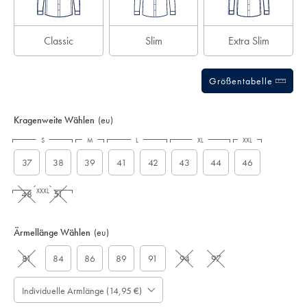
Classic
Slim
Extra Slim
Größentabelle
Kragenweite Wählen
(eu)
S
M
L
XL
XXL
37
38
39
41
42
43
44
46
XXXL
48
51
Ärmellänge Wählen
(eu)
81
84
86
89
91
94
97
Individuelle Armlänge (14,95 €)