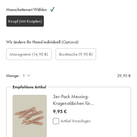
Manschettenart Wählen
Knopf (Mit Knöpfen)
Wir ändern Ihr Hemd individuell
(Optional)
Maßgefertigte
Geschenkbox:
Monogramm
Monogram
Monogram
Monogram
Brusttasche
Monogramm
(14,95 €)
Brusttasche
(9,95 €)
Ärmellänge
Optionen:
Colour:
Font:
Location:
aufnähen:
(cm):
Menge:
29,95 €
Empfohlene Artikel
3er-Pack Messing-
Kragenstäbchen für
Haifischkragen
now
9,95 €
9,95
Artikel hinzufügen
€