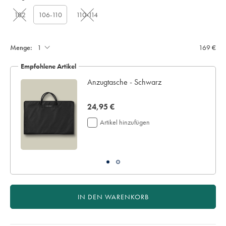
102
106-110
110-114
Menge:
169 €
Empfohlene Artikel
z
Anzugtasche - Schwarz
now
24,95 €
24,95
Artikel hinzufügen
€
IN DEN WARENKORB