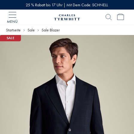
25 % Rabatt bis 17 Uhr | Mit Dem Code: SCHNELL
MENÜ
Charles
Tyrwhitt
Startseite
Sale
Sale Blazer
Home
SALE