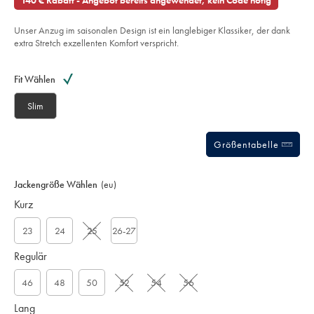
140 € Rabatt - Angebot bereits angewendet, kein Code nötig
-
€
-
marineblau/SUB0615NAV.html?
sourceCode=dmdefault
Unser Anzug im saisonalen Design ist ein langlebiger Klassiker, der dank
extra Stretch exzellenten Komfort verspricht.
Product
Variations
Add
to
Actions
Fit Wählen
cart
options
Slim
Größentabelle
Jackengröße Wählen
(eu)
Kurz
23
24
25
26-27
Regulär
46
48
50
52
54
56
Lang