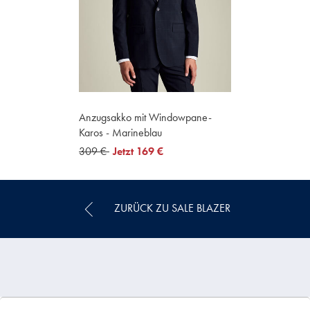
Anzugsakko mit Windowpane-
Karos - Marineblau
was
309 €
now
Jetzt
169 €
309
169
€
€
ZURÜCK ZU SALE BLAZER