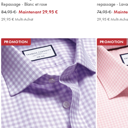
Repassage - Blanc et rose
repassage - Lav
was
84,95 €
now
Maintenant
29,95 €
was
74,95 €
now
Mainte
84,95
29,95
74,95
29,95
29,95 € Multi-Achat
29,95
29,95 € Multi-Acha
€
€
€
€
€
Multi-
Achat
Price
PROMOTION
PROMOTION