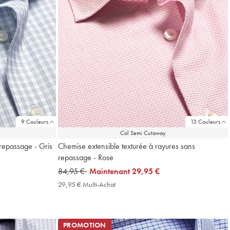
9 Couleurs
13 Couleurs
Col Semi Cutaway
repassage - Gris
Chemise extensible texturée à rayures sans
repassage - Rose
was
84,95 €
now
Maintenant
29,95 €
84,95
29,95
29,95 € Multi-Achat
29,95
€
€
€
Multi-
Achat
Price
PROMOTION