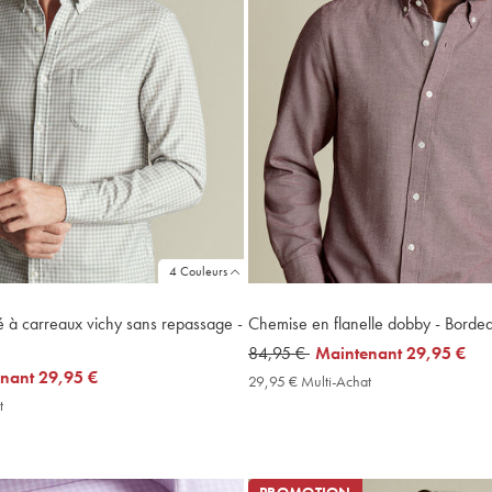
4 Couleurs
 à carreaux vichy sans repassage -
Chemise en flanelle dobby - Borde
was
84,95 €
now
Maintenant
29,95 €
enant
29,95 €
84,95
29,95
29,95 € Multi-Achat
29,95
€
€
€
t
29,95
Multi-
€
Achat
Multi-
Price
Achat
Price