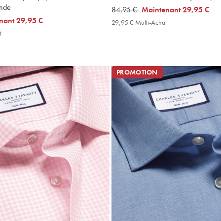
ande
was
84,95 €
now
Maintenant
29,95 €
nant
29,95 €
84,95
29,95
29,95 € Multi-Achat
29,95
€
€
€
t
29,95
Multi-
€
Achat
Multi-
Price
Achat
Price
PROMOTION