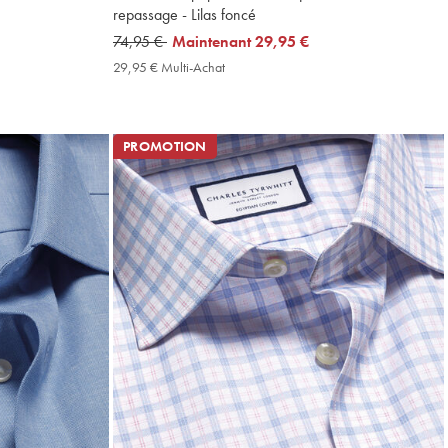
repassage - Lilas foncé
was
74,95 €
now
Maintenant
29,95 €
74,95
29,95
29,95 € Multi-Achat
29,95
€
€
€
Multi-
Achat
Price
PROMOTION