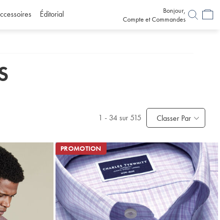
Bonjour,
ccessoires
Éditorial
Compte et Commandes
S
1
-
34
sur 515
Classer Par
PROMOTION