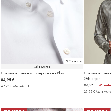
3 Couleurs
Col Boutonné
Chemise en sergé sans repassage - Blanc
Chemise en sergé
Gris argent
now
84,95 €
84,95
was
84,95 €
now
Maint
49,75 € Multi-Achat
49,75
€
84,95
29,95
€
29,95 € Multi-Acha
Multi-
€
€
Achat
Price