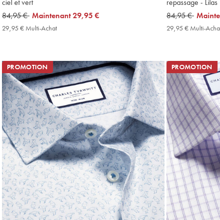
ciel et vert
repassage - Lilas
was
84,95 €
now
Maintenant
29,95 €
was
84,95 €
now
Maint
84,95
29,95
84,95
29,95
29,95 € Multi-Achat
29,95
29,95 € Multi-Acha
€
€
€
€
€
Multi-
Achat
Price
PROMOTION
PROMOTION