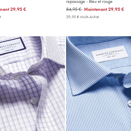
repassage - Bleu et rouge
enant
29,95 €
was
84,95 €
now
Maintenant
29,95 €
84,95
29,95
t
29,95
29,95 € Multi-Achat
29,95
€
€
€
€
Multi-
Multi-
Achat
Achat
Price
Price