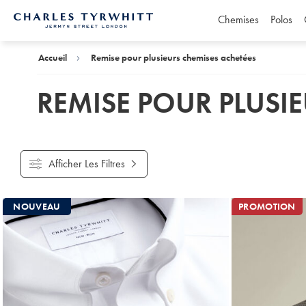
Chemises
Polos
Accueil
Charles
Tyrwhitt
Accueil
Remise pour plusieurs chemises achetées
REMISE POUR PLUSI
Afficher Les Filtres
Produits
NOUVEAU
PROMOTION
trouvés
18