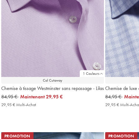
1 Couleurs
Col Cutaway
Chemise à tissage Westminster sans repassage - Lilas
Chemise de luxe à
was
84,95 €
now
Maintenant
29,95 €
was
84,95 €
now
Maint
84,95
29,95
84,95
29,95
29,95 € Multi-Achat
29,95
29,95 € Multi-Acha
€
€
€
€
€
Multi-
Achat
Price
PROMOTION
PROMOTION