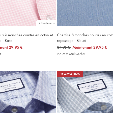
2 Couleurs
ux à manches courtes en coton et
Chemise à manches courtes en coton
e - Rose
repassage - Bleuet
enant
29,95 €
was
84,95 €
now
Maintenant
29,95 €
84,95
29,95
t
29,95
29,95 € Multi-Achat
29,95
€
€
€
€
Multi-
Multi-
Achat
Achat
Price
Price
PROMOTION