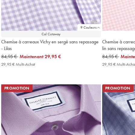
9 Couleurs
Col Cutaway
Chemise à carreaux Vichy en sergé sans repassage
Chemise à carrea
- Lilas
lin sans repassag
was
84,95 €
now
Maintenant
29,95 €
was
84,95 €
now
Maint
84,95
29,95
84,95
29,95
29,95 € Multi-Achat
29,95
29,95 € Multi-Acha
€
€
€
€
€
Multi-
Achat
Price
PROMOTION
PROMOTION