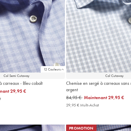
12 Couleurs
Col Semi Cutaway
Col Cutaway
 carreaux - Bleu cobalt
Chemise en sergé à carreaux sans 
argent
enant
29,95 €
was
84,95 €
now
Maintenant
29,95 €
t
29,95
84,95
29,95
€
29,95 € Multi-Achat
29,95
Multi-
€
€
€
Achat
Multi-
Price
Achat
Price
PROMOTION