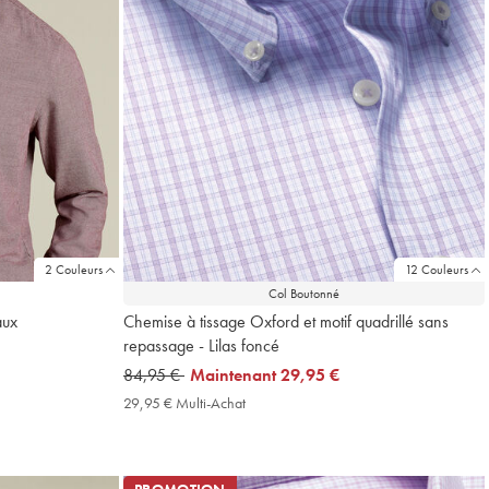
2 Couleurs
12 Couleurs
Col Boutonné
aux
Chemise à tissage Oxford et motif quadrillé sans
repassage - Lilas foncé
was
84,95 €
now
Maintenant
29,95 €
84,95
29,95
29,95 € Multi-Achat
29,95
€
€
€
Multi-
Achat
Price