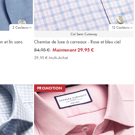
2 Couleurs
12 Couleurs
Col Semi Cutaway
 et lin sans
Chemise de luxe à carreaux - Rose et bleu ciel
was
84,95 €
now
Maintenant
29,95 €
84,95
29,95
29,95 € Multi-Achat
29,95
€
€
€
Multi-
Achat
Price
PROMOTION