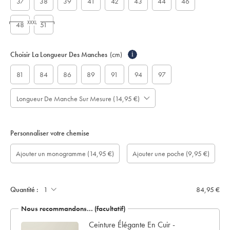
37
38
39
41
42
43
44
46
XXXL
48
51
Choisir La Longueur Des Manches
(cm)
i
81
84
86
89
91
94
97
Longueur De Manche Sur Mesure (14,95 €)
Personnaliser votre chemise
longueur
Monogram
Monogram
Monogram
Monogram
Ajouter
Ajouter
Ajouter un monogramme
(14,95 €)
Ajouter une poche
(9,95 €)
de
Font:
option:
Colour:
Location:
une
un
manche
poche:
écrin
sur
de
mesure
présentation:
(cm):
Quantité :
84,95 €
Nous recommandons… (facultatif)
 en
Ceinture Élégante En Cuir -