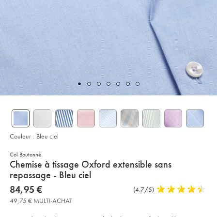
Couleur :
Bleu ciel
Col Boutonné
details
Chemise à tissage Oxford extensible sans
about
repassage - Bleu ciel
product:
Details
https://www.charlestyrwhitt.com/fr/chemise-
now
84,95 €
Commentaires
(4.7/5)
4,7
%C3%A0-
84,95
sur
stars
tissage-
49,75 € MULTI-ACHAT
€
oxford-
l’article
out
extensible-
of
sans-