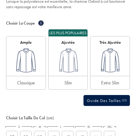
Lorsque la polyvalence est essentielle, la chemise Oxford à col boutonné
repassage-
5
sans repassage est votre meilleure amie.
-
stars
-
Product
Variations
Add
bleu-
to
ciel/FOB0188SKY.html?
Actions
Choisir La Coupe
i
cart
sourceCode=frdefault
options
LES PLUS POPULAIRES
Ample
Ajustée
Très Ajustée
Classique
Slim
Extra Slim
Guide Des Tailles
Choisir La Taille Du Col
(cm)
S
M
L
XL
XXL