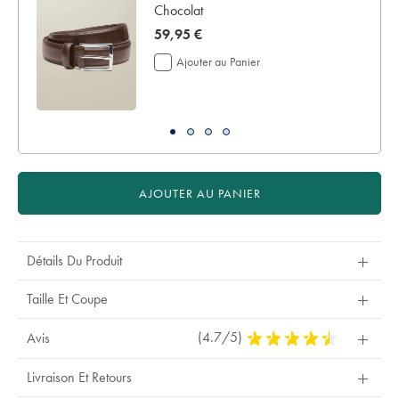
Chocolat
now
59,95 €
59,95
Ajouter au Panier
€
AJOUTER AU PANIER
Détails Du Produit
Taille Et Coupe
(4.7/5)
4,7
Avis
Stars
Out
Livraison Et Retours
Of
5