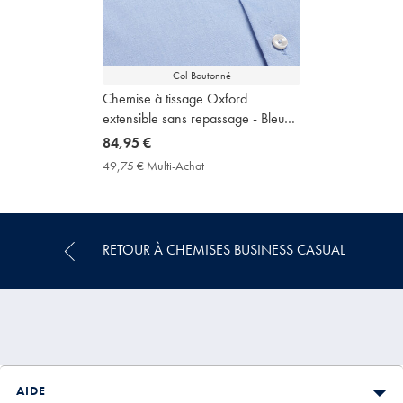
Col Boutonné
Chemise à tissage Oxford
extensible sans repassage - Bleu
ciel
now
84,95 €
84,95
49,75 € Multi-Achat
49,75
€
€
Multi-
Achat
Price
RETOUR À CHEMISES BUSINESS CASUAL
AIDE