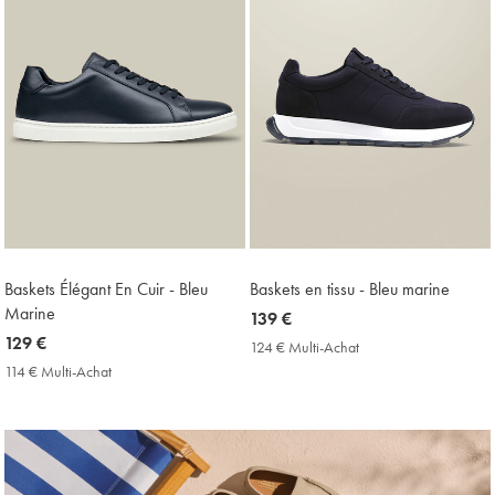
Baskets Élégant En Cuir - Bleu
Baskets en tissu - Bleu marine
Marine
now
139 €
now
129 €
139
124 € Multi-Achat
124
129
€
€
114 € Multi-Achat
114
Multi-
€
€
Achat
Multi-
Price
Achat
Price