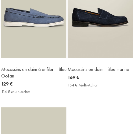
Mocassins en daim à enfiler – Bleu
Mocassins en daim - Bleu marine
Océan
now
169 €
now
129 €
169
154 € Multi-Achat
154
129
€
€
114 € Multi-Achat
114
Multi-
€
€
Achat
Multi-
Price
Achat
Price