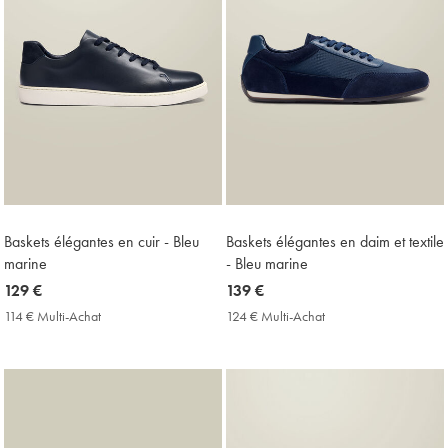
Baskets élégantes en cuir - Bleu
Baskets élégantes en daim et textile
marine
- Bleu marine
now
129 €
now
139 €
129
139
114 € Multi-Achat
114
124 € Multi-Achat
124
€
€
€
€
Multi-
Multi-
Achat
Achat
Price
Price