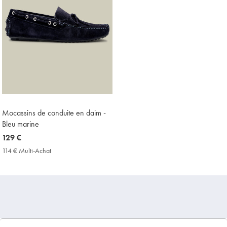
Mocassins de conduite en daim -
Bleu marine
now
129 €
129
114 € Multi-Achat
114
€
€
Multi-
Achat
Price