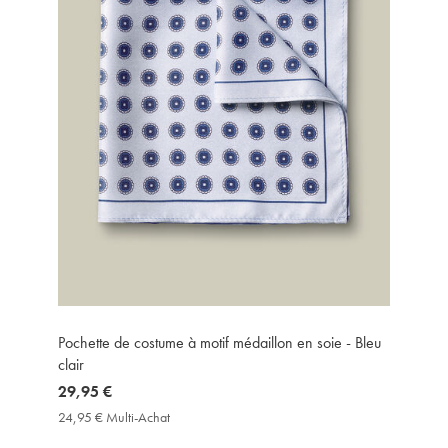
Pochette de costume à motif médaillon en soie - Bleu
clair
now
29,95 €
29,95
24,95 € Multi-Achat
24,95
€
€