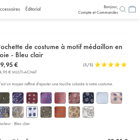
Bonjour,
ccessoires
Éditorial
Compte et Commandes
etails
Pochette de costume à motif médaillon en
about
oie - Bleu clair
product:
etails
tps://www.charlestyrwhitt.com/fr/pochette-
now
9,95 €
Commentaires
(5/5)
5
-
29,95
sur
stars
stume-
4,95 € MULTI-ACHAT
€
C3%A0-
l’article
out
if-
of
C3%A9daillon-
’est un moyen raffiné d'ajouter une touche colorée à votre costume.
-
5
ie-
stars
eu-
air/TIP0335LBU.html?
urceCode=frdefault
ouleur :
Bleu clair
roduct
d
ctions
t