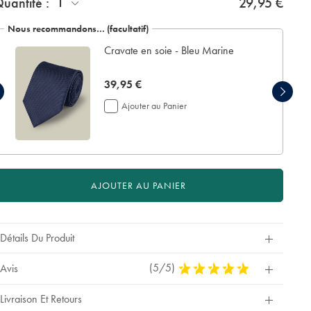
1
uantité :
29,95 €
tions
Nous recommandons… (facultatif)
Cravate en soie - Bleu Marine
now
39,95 €
39,95
Ajouter au Panier
€
AJOUTER AU PANIER
Détails Du Produit
(5/5)
5
Avis
Stars
Out
Livraison Et Retours
Of