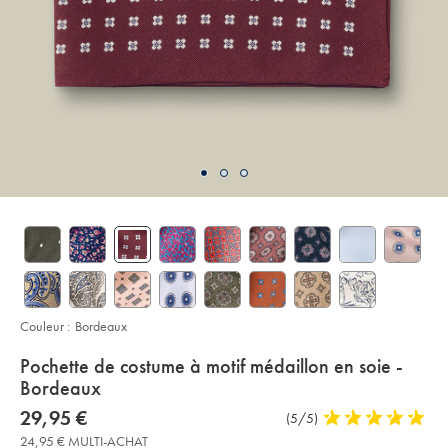
Couleur :
Bordeaux
details
Pochette de costume à motif médaillon en soie -
about
Bordeaux
product:
Details
https://www.charlestyrwhitt.com/fr/pochette-
now
29,95 €
Commentaires
(5/5)
5
de-
29,95
sur
stars
costume-
24,95 € MULTI-ACHAT