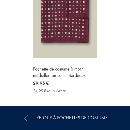
Pochette de costume à motif
médaillon en soie - Bordeaux
now
29,95 €
29,95
24,95 € Multi-Achat
24,95
€
€
Multi-
Achat
Price
RETOUR À POCHETTES DE COSTUME