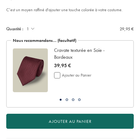
€
%C3%A0-
l’article
out
motif-
of
m%C3%A9daillon-
C’est un moyen raffiné d'ajouter une touche colorée à votre costume.
en-
5
soie-
Product
stars
Add
-
to
-
Actions
cart
Quantité :
29,95 €
bordeaux/TIP0325BGD.html?
options
sourceCode=frdefault
Nous recommandons… (facultatif)
Cravate texturée en Soie -
Bordeaux
now
39,95 €
39,95
Ajouter au Panier
€
AJOUTER AU PANIER