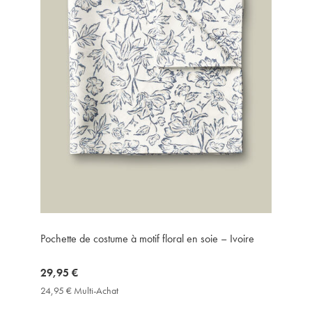
Pochette de costume à motif floral en soie – Ivoire
now
29,95 €
29,95
24,95 € Multi-Achat
24,95
€
€