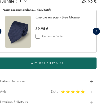
1
uantité :
29,95 €
tions
Nous recommandons… (facultatif)
Cravate en soie - Bleu Marine
now
39,95 €
39,95
Ajouter au Panier
€
AJOUTER AU PANIER
Détails Du Produit
(5/5)
5
Avis
Stars
Out
Livraison Et Retours
Of