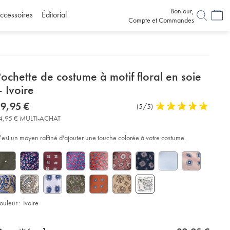
Bonjour,
ccessoires
Éditorial
Compte et Commandes
etails
ochette de costume à motif floral en soie
about
 Ivoire
product:
etails
tps://www.charlestyrwhitt.com/fr/pochette-
now
9,95 €
Commentaires
(5/5)
5
-
29,95
sur
stars
stume-
4,95 € MULTI-ACHAT
€
C3%A0-
l’article
out
if-
of
ral-
’est un moyen raffiné d'ajouter une touche colorée à votre costume.
-
5
ie-
stars
E2%80%93-
oire/TIP0335VRY.html?
urceCode=frdefault
ouleur :
Ivoire
roduct
d
ctions
t