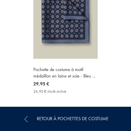
Pochette de costume à motif
médaillon en laine et soie - Bleu de
France
now
29,95 €
29,95
24,95 € Multi-Achat
24,95
€
€
Multi-
Achat
Price
RETOUR À POCHETTES DE COSTUME