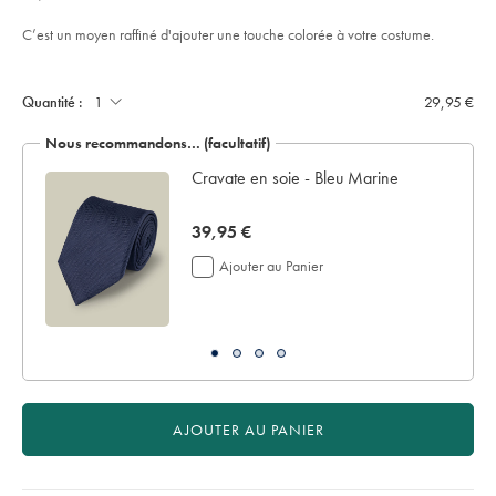
€
%C3%A0-
l’article
out
motif-
of
m%C3%A9daillon-
C’est un moyen raffiné d'ajouter une touche colorée à votre costume.
en-
5
laine-
Product
stars
Add
et-
to
soie-
Actions
cart
Quantité :
29,95 €
-
options
-
bleu-
Nous recommandons… (facultatif)
de-
france/TIP0325FRE.html?
sourceCode=frdefault
Cravate en soie - Bleu Marine
now
39,95 €
39,95
Ajouter au Panier
€
AJOUTER AU PANIER