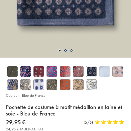
Couleur :
Bleu de France
details
Pochette de costume à motif médaillon en laine et
about
soie - Bleu de France
product:
Details
https://www.charlestyrwhitt.com/fr/pochette-
now
29,95 €
Commentaires
(5/5)
5
de-
29,95
sur
stars
costume-
24,95 € MULTI-ACHAT