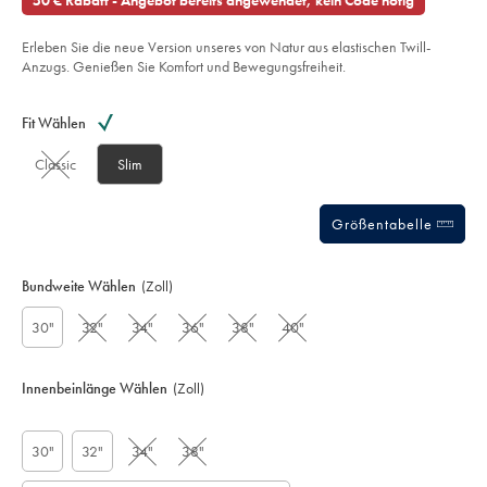
50 € Rabatt - Angebot bereits angewendet, kein Code nötig
twill-
€
of
anzughose-
-
5
-
Erleben Sie die neue Version unseres von Natur aus elastischen Twill-
stars
koenigsblau/SUB0611RYL.html?
Anzugs. Genießen Sie Komfort und Bewegungsfreiheit.
sourceCode=dmdefault
Product
Variations
Add
to
Actions
Fit Wählen
cart
options
Classic
Slim
Größentabelle
Bundweite Wählen
(Zoll)
30"
32"
34"
36"
38"
40"
Innenbeinlänge Wählen
(Zoll)
30"
32"
34"
38"