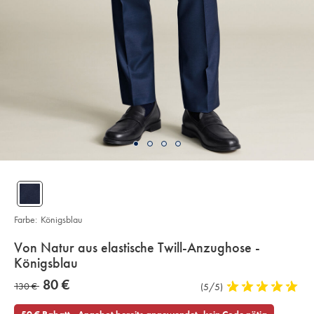
Farbe:
Königsblau
details
Von Natur aus elastische Twill-Anzughose -
about
Königsblau
product:
Details
https://www.charlestyrwhitt.com/de/von-
now
80 €
was
130 €
Produktrezensionen
(5/5)
5
natur-
80
aus-
stars
130
€
elastische-
out