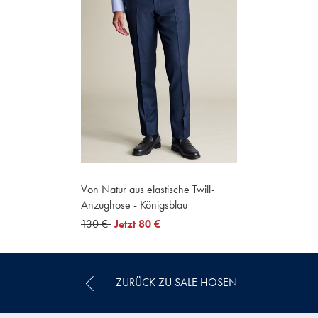
Von Natur aus elastische Twill-
Anzughose - Königsblau
was
130 €
now
Jetzt
80 €
130
80
€
€
ZURÜCK ZU SALE HOSEN