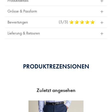
Produktdetails
zur
Rückerstattung.
Grösse & Passform
(5/5)
5
Bewertungen
Stars
Out
Lieferung & Retouren
Of
5
Stars
PRODUKTREZENSIONEN
Zuletzt angesehen