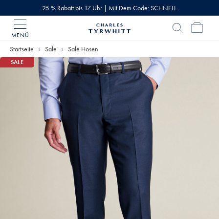
25 % Rabatt bis 17 Uhr | Mit Dem Code: SCHNELL
MENÜ
Charles
Tyrwhitt
Startseite
Sale
Sale Hosen
Home
SALE