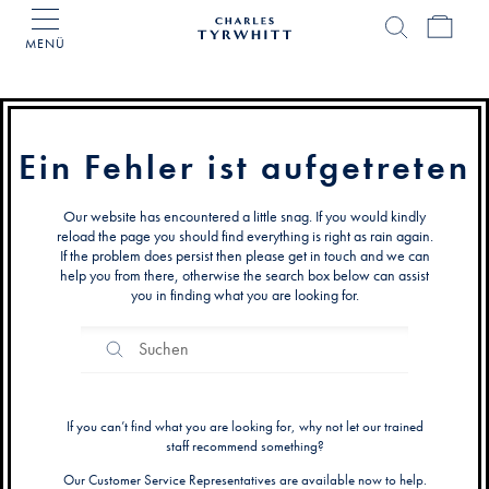
MENÜ
Charles
Tyrwhitt
Home
Ein Fehler ist aufgetreten
Our website has encountered a little snag. If you would kindly
reload the page you should find everything is right as rain again.
If the problem does persist then please get in touch and we can
help you from there, otherwise the search box below can assist
you in finding what you are looking for.
Search
Suchen
Catalog
If you can’t find what you are looking for, why not let our trained
staff recommend something?
Our Customer Service Representatives are available now to help.