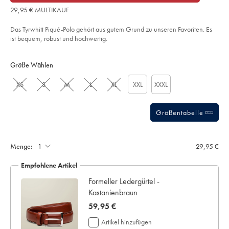
€
of
admiralblau/JEP0426TQB.html?
29,95 € MULTIKAUF
sourceCode=dmdefault
5
stars
Das Tyrwhitt Piqué-Polo gehört aus gutem Grund zu unseren Favoriten. Es
ist bequem, robust und hochwertig.
Product
Variations
Add
to
Actions
Größe Wählen
cart
options
XS
S
M
L
XL
XXL
XXXL
Größentabelle
Geschenkbox:
Menge:
29,95 €
Empfohlene Artikel
au
Formeller Ledergürtel -
Kastanienbraun
now
59,95 €
59,95
Artikel hinzufügen
€