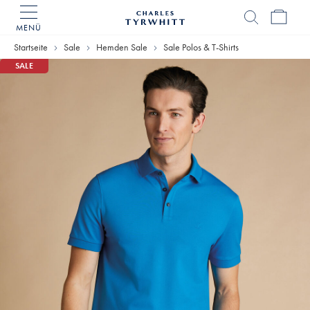
MENÜ
Charles
Tyrwhitt
Startseite
Sale
Hemden Sale
Sale Polos & T-Shirts
Home
SALE