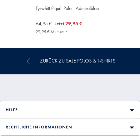
Tyrwhitt Piqué-Polo - Admiralblau
was
64,95 €
now
Jetzt
29,95 €
64,95
29,95
29,95 € Multikauf
29,95
€
€
€
Multikauf
Price
ZURÜCK ZU SALE POLOS & T-SHIRTS
HILFE
RECHTLICHE INFORMATIONEN