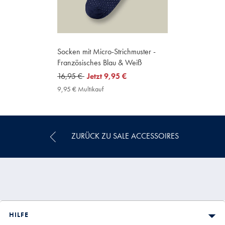
Socken mit Micro-Strichmuster -
Französisches Blau & Weiß
was
16,95 €
now
Jetzt
9,95 €
16,95
9,95
9,95 € Multikauf
9,95
€
€
€
Multikauf
Price
ZURÜCK ZU SALE ACCESSOIRES
HILFE