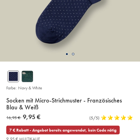
Farbe:
Navy & White
details
Socken mit Micro-Strichmuster - Französisches
about
Blau & Weiß
product:
Details
https://www.charlestyrwhitt.com/de/socken-
now
9,95 €
was
16,95 €
Produktrezensionen
(5/5)
5
mit-
9,95
micro-
stars
16,95
€
strichmuster-
out
7 € Rabatt - Angebot bereits angewendet, kein Code nötig
-
€
of
-
9,95 € MULTIKAUF
franzoesisches-