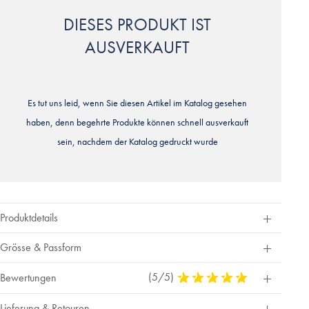
DIESES PRODUKT IST
AUSVERKAUFT
Es tut uns leid, wenn Sie diesen Artikel im Katalog gesehen
haben, denn begehrte Produkte können schnell ausverkauft
sein, nachdem der Katalog gedruckt wurde
Produktdetails
Grösse & Passform
(5/5)
5
Bewertungen
Stars
Out
Lieferung & Retouren