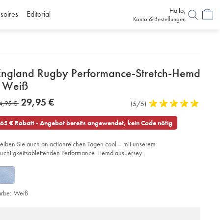
Hallo,
soires
Editorial
Konto & Bestellungen
etails
England Rugby Performance-Stretch-Hemd
about
- Weiß
product:
etails
tps://www.charlestyrwhitt.com/de/england-
now
29,95 €
as
4,95 €
Produktrezensionen
(5/5)
5
gby-
29,95
rformance-
stars
4,95
€
etch-
out
65 € Rabatt - Angebot bereits angewendet, kein Code nötig
md-
of
5
iss/JEA0009WHT.html?
leiben Sie auch an actionreichen Tagen cool – mit unserem
stars
urceCode=dmdefault
euchtigkeitsableitenden Performance-Hemd aus Jersey.
arbe:
Weiß