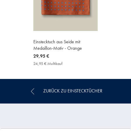
Einstecktuch aus Seide mit
Medaillon-Motiv - Orange
now
29,95 €
29,95
24,95 € Multikauf
24,95
€
€
Multikauf
Price
ZURÜCK ZU EINSTECKTÜCHER