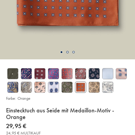
Farbe:
Orange
details
Einstecktuch aus Seide mit Medaillon-Motiv -
about
Orange
product:
Details
https://www.charlestyrwhitt.com/de/einstecktuch-
now
29,95 €
aus-
29,95
seide-
24,95 € MULTIKAUF