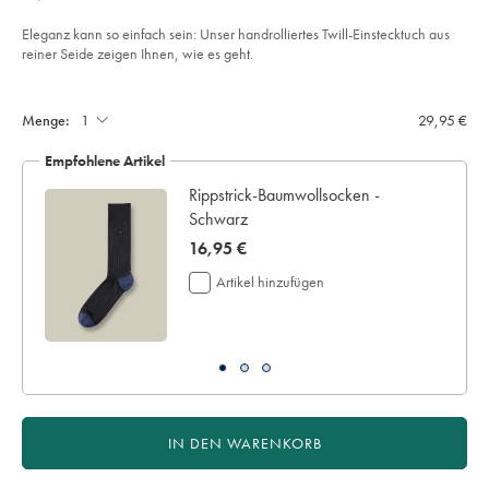
€
mit-
medaillon-
motiv%C2%A0-
Eleganz kann so einfach sein: Unser handrolliertes Twill-Einstecktuch aus
-
reiner Seide zeigen Ihnen, wie es geht.
orange/TIP0335ORG.html?
sourceCode=dmdefault
Product
Add
to
Actions
cart
Menge:
29,95 €
options
Empfohlene Artikel
Rippstrick-Baumwollsocken -
Schwarz
now
16,95 €
16,95
Artikel hinzufügen
€
IN DEN WARENKORB