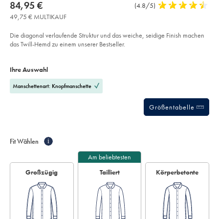
about
Details
https://www.charlestyrwhitt.com/de/buegelfreies-
now
84,95 €
Produktrezensionen
(4.8/5)
4,8
twill-
product:
84,95
stars
hemd-
49,75 € MULTIKAUF
€
-
out
-
of
-
Die diagonal verlaufende Struktur und das weiche, seidige Finish machen
kornblumenblau/FON2487CFW.html?
5
das Twill-Hemd zu einem unserer Bestseller.
sourceCode=dmdefault
stars
Product
Variations
Add
to
Actions
Ihre Auswahl
cart
options
Manschettenart: Knopfmanschette
Größentabelle
Fit Wählen
i
Am beliebtesten
Großzügig
Tailliert
Körperbetonte