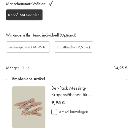
Manschettenart Wählen
Knopf (Mit Knöpfen)
Wir ändern Ihr Hemd individuell
(Optional)
Maßgefertigte
Monogram
Monogramm
Monogram
Monogram
Brusttasche
Geschenkbox:
Monogramm
(14,95 €)
Brusttasche
(9,95 €)
Ärmellänge
Font:
Optionen:
Colour:
Location:
aufnähen:
(cm):
Menge:
84,95 €
Empfohlene Artikel
au
3er-Pack Messing-
Kragenstäbchen für
Haifischkragen
now
9,95 €
9,95
Artikel hinzufügen
€