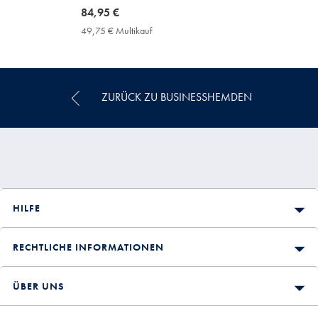
now
84,95 €
84,95
49,75 € Multikauf
49,75
€
€
Multikauf
Price
ZURÜCK ZU BUSINESSHEMDEN
HILFE
RECHTLICHE INFORMATIONEN
ÜBER UNS