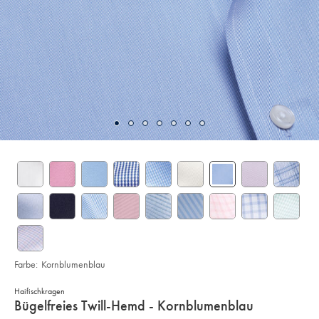
Farbe:
Kornblumenblau
Haifischkragen
details
Bügelfreies Twill-Hemd - Kornblumenblau