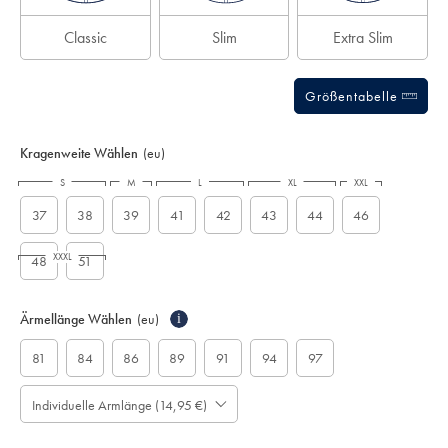
Classic
Slim
Extra Slim
Größentabelle
Kragenweite Wählen
(eu)
S
M
L
XL
XXL
37
38
39
41
42
43
44
46
XXXL
48
51
Ärmellänge Wählen
(eu)
i
81
84
86
89
91
94
97
Individuelle Armlänge (14,95 €)