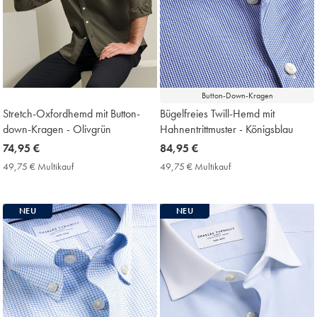
Button-Down-Kragen
Stretch-Oxfordhemd mit Button-
Bügelfreies Twill-Hemd mit
down-Kragen - Olivgrün
Hahnentrittmuster - Königsblau
now
74,95 €
now
84,95 €
74,95
84,95
49,75 € Multikauf
49,75
49,75 € Multikauf
49,75
€
€
€
€
Multikauf
Multikauf
Price
Price
NEU
NEU