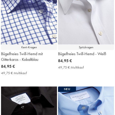
Kent-Kragen
Spitzkragen
Bügelfreies Twill-Hemd mit
Bügelfreies Twill-Hemd - Weiß
Gitterkaros - Kobaltblau
now
84,95 €
now
84,95 €
84,95
49,75 € Multikauf
49,75
84,95
€
€
49,75 € Multikauf
49,75
Multikauf
€
€
Price
Multikauf
Price
NEU