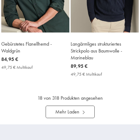
Gebürstetes Flanellhemd -
Langärmliges strukturiertes
Waldgrün
Strickpolo aus Baumwolle -
Marineblau
now
84,95 €
84,95
now
89,95 €
49,75 € Multikauf
49,75
€
89,95
€
49,75 € Multikauf
49,75
Multikauf
€
€
Price
Multikauf
Price
18
von 318 Produkten angesehen
Mehr Laden