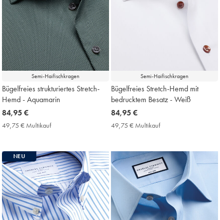
Semi-Haifischkragen
Semi-Haifischkragen
Bügelfreies strukturiertes Stretch-
Bügelfreies Stretch-Hemd mit
Hemd - Aquamarin
bedrucktem Besatz - Weiß
now
84,95 €
now
84,95 €
84,95
84,95
49,75 € Multikauf
49,75
49,75 € Multikauf
49,75
€
€
€
€
Multikauf
Multikauf
Price
Price
NEU