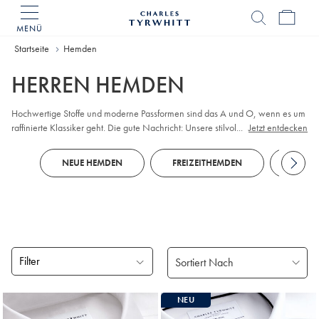
MENÜ
Charles
Tyrwhitt
Home
Startseite
Hemden
HERREN HEMDEN
Hochwertige Stoffe und moderne Passformen sind das A und O, wenn es um
raffinierte Klassiker geht. Die gute Nachricht: Unsere stilvollen
...
Jetzt entdecken
Herrenhemden bieten beides. Vervollständigen Sie Ihre individuellen Looks
mit unifarbenen oder gemusterten bügelfreien Modellen, die auch im
NEUE HEMDEN
FREIZEITHEMDEN
BUSI
Sitzungssaal überzeugen. Wenn der Golfclub ruft, entscheiden Sie sich für
atmungsaktive
Polos
, die mit unserem Tyrwhitt Cool-Finish gefertigt werden.
Filter
Gefundene
NEU
Produke
18