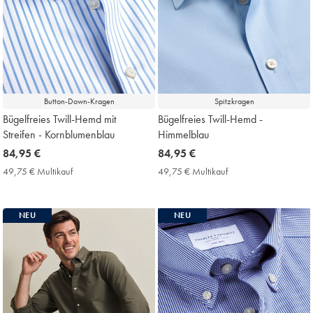
Button-Down-Kragen
Spitzkragen
Bügelfreies Twill-Hemd mit
Bügelfreies Twill-Hemd -
Streifen - Kornblumenblau
Himmelblau
now
84,95 €
now
84,95 €
84,95
84,95
49,75 € Multikauf
49,75
49,75 € Multikauf
49,75
€
€
€
€
Multikauf
Multikauf
Price
Price
NEU
NEU