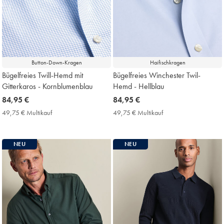
Button-Down-Kragen
Haifischkragen
Bügelfreies Twill-Hemd mit
Bügelfreies Winchester Twil-
Gitterkaros - Kornblumenblau
Hemd - Hellblau
now
84,95 €
now
84,95 €
84,95
84,95
49,75 € Multikauf
49,75
49,75 € Multikauf
49,75
€
€
€
€
Multikauf
Multikauf
Price
Price
NEU
NEU