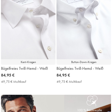
Kent-Kragen
Button-Down-Kragen
Bügelfreies Twill-Hemd - Weiß
Bügelfreies Twill-Hemd - Weiß
now
84,95 €
now
84,95 €
84,95
84,95
49,75 € Multikauf
49,75
49,75 € Multikauf
49,75
€
€
€
€
Multikauf
Multikauf
Price
Price
100 % Baumwolle