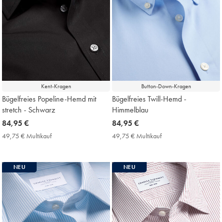
Kent-Kragen
Button-Down-Kragen
Bügelfreies Popeline-Hemd mit
Bügelfreies Twill-Hemd -
stretch - Schwarz
Himmelblau
now
84,95 €
now
84,95 €
84,95
84,95
49,75 € Multikauf
49,75
49,75 € Multikauf
49,75
€
€
€
€
Multikauf
Multikauf
Price
Price
NEU
NEU