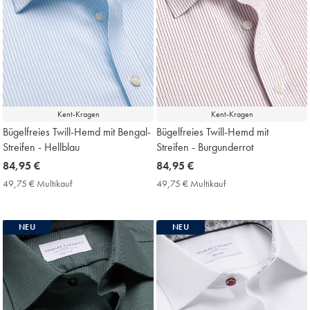
Kent-Kragen
Kent-Kragen
Bügelfreies Twill-Hemd mit Bengal-
Bügelfreies Twill-Hemd mit
Streifen - Hellblau
Streifen - Burgunderrot
now
84,95 €
now
84,95 €
84,95
84,95
49,75 € Multikauf
49,75
49,75 € Multikauf
49,75
€
€
€
€
Multikauf
Multikauf
Price
Price
NEU
NEU