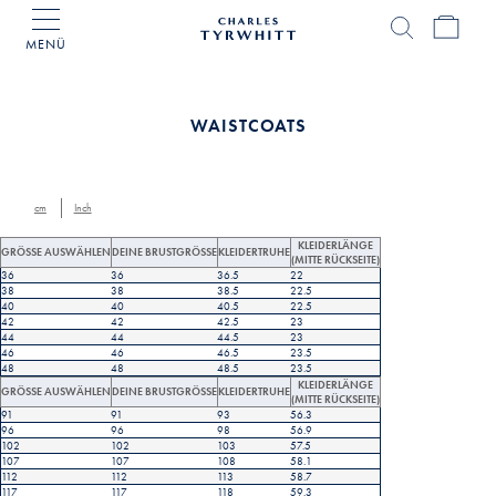
MENÜ
Charles
Tyrwhitt
Home
WAISTCOATS
cm
Inch
KLEIDERLÄNGE
GRÖSSE AUSWÄHLEN
DEINE BRUSTGRÖSSE
KLEIDERTRUHE
(MITTE RÜCKSEITE)
36
36
36.5
22
38
38
38.5
22.5
40
40
40.5
22.5
42
42
42.5
23
44
44
44.5
23
46
46
46.5
23.5
48
48
48.5
23.5
KLEIDERLÄNGE
GRÖSSE AUSWÄHLEN
DEINE BRUSTGRÖSSE
KLEIDERTRUHE
(MITTE RÜCKSEITE)
91
91
93
56.3
96
96
98
56.9
102
102
103
57.5
107
107
108
58.1
112
112
113
58.7
117
117
118
59.3