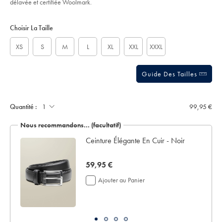
délavée et certifiée Woolmark.
m%C3%A9rinos-
stars
-
Product
Variations
Add
-
to
bleu-
Actions
Choisir La Taille
cart
marine/KNJ0394NAV.html?
options
sourceCode=frdefault
XS
S
M
L
XL
XXL
XXXL
Guide Des Tailles
Quantité :
99,95 €
Nous recommandons… (facultatif)
ée -
Ceinture Élégante En Cuir - Noir
now
59,95 €
59,95
Ajouter au Panier
€