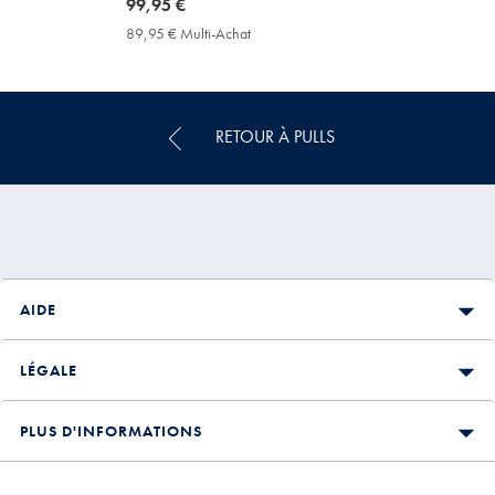
now
99,95 €
99,95
89,95 € Multi-Achat
89,95
€
€
Multi-
Achat
Price
RETOUR À PULLS
AIDE
LÉGALE
PLUS D'INFORMATIONS