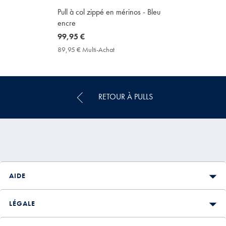
Pull à col zippé en mérinos - Bleu
encre
now
99,95 €
99,95
89,95 € Multi-Achat
89,95
€
€
Multi-
Achat
Price
RETOUR À PULLS
AIDE
LÉGALE