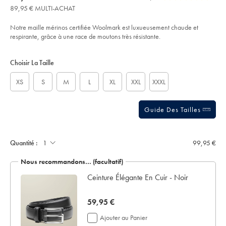
product:
99,95
sur
stars
col-
89,95 € MULTI-ACHAT
€
zipp%C3%A9-
l’article
out
en-
of
m%C3%A9rinos-
Notre maille mérinos certifiée Woolmark est luxueusement chaude et
-
5
respirante, grâce à une race de moutons très résistante.
-
stars
bleu-
Product
Variations
Add
encre/KNJ0444NKB.html?
to
sourceCode=frdefault
Actions
Choisir La Taille
cart
options
XS
S
M
L
XL
XXL
XXXL
Guide Des Tailles
Quantité :
99,95 €
Nous recommandons… (facultatif)
ée -
Ceinture Élégante En Cuir - Noir
now
59,95 €
59,95
Ajouter au Panier
€