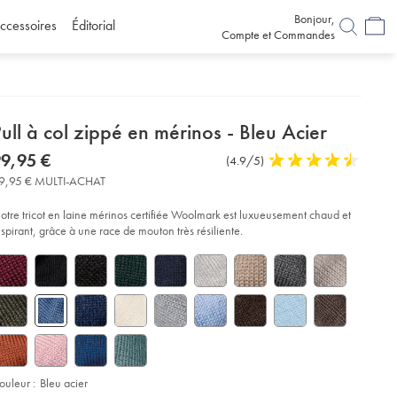
Bonjour,
ccessoires
Éditorial
Compte et Commandes
etails
ull à col zippé en mérinos - Bleu Acier
about
etails
tps://www.charlestyrwhitt.com/fr/pull-
now
9,95 €
Commentaires
(4.9/5)
4,9
C3%A0-
product:
99,95
sur
stars
-
9,95 € MULTI-ACHAT
€
pp%C3%A9-
l’article
out
-
of
C3%A9rinos-
otre tricot en laine mérinos certifiée Woolmark est luxueusement chaud et
5
espirant, grâce à une race de mouton très résiliente.
stars
eu-
ier/KNJ0432STL.html?
urceCode=frdefault
ouleur :
Bleu acier