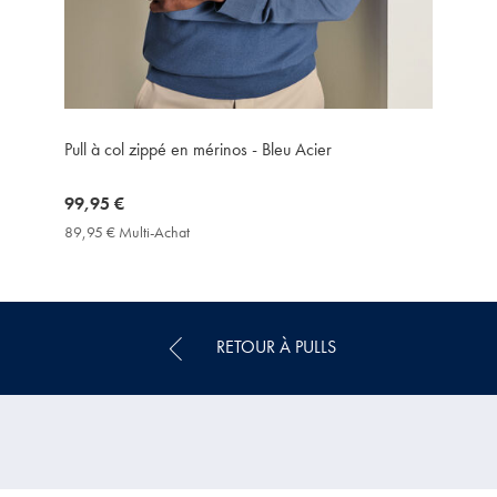
Pull à col zippé en mérinos - Bleu Acier
now
99,95 €
99,95
89,95 € Multi-Achat
89,95
€
€
Multi-
Achat
Price
RETOUR À PULLS