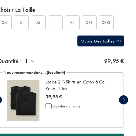
roduct
ariations
d
hoisir La Taille
ctions
t
tions
XS
S
M
L
XL
XXL
XXXL
Guide Des Tailles
1
uantité :
99,95 €
Nous recommandons… (facultatif)
Lot de 2 T-Shirts en Coton à Col
Rond - Noir
now
39,95 €
39,95
Ajouter au Panier
€