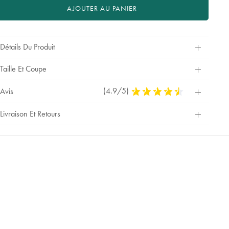
AJOUTER AU PANIER
Détails Du Produit
Taille Et Coupe
(4.9/5)
4,9
Avis
Stars
Out
Livraison Et Retours
Of
5
Stars