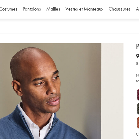
Costumes
Pantalons
Mailles
Vestes et Manteaux
Chaussures
A
d
P
D
ht
9
%
col
8
zi
en
m%
N
-
r
-
bl
ac
so
C