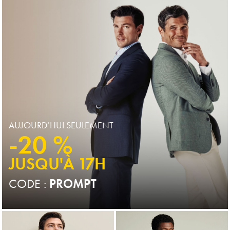
Price
Price
AUJOURD’HUI SEULEMENT
-20 %
JUSQU'À 17H
CODE :
PROMPT