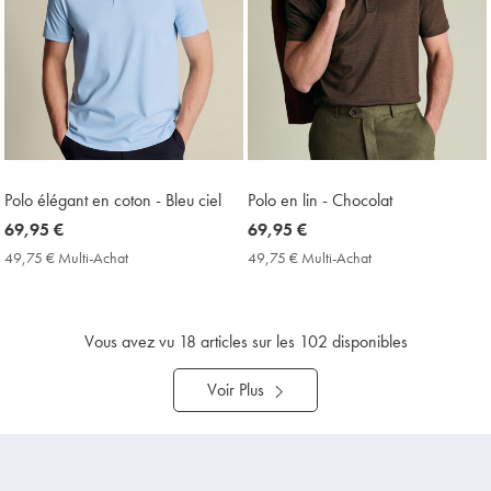
Polo élégant en coton - Bleu ciel
Polo en lin - Chocolat
now
69,95 €
now
69,95 €
69,95
69,95
49,75 € Multi-Achat
49,75
49,75 € Multi-Achat
49,75
€
€
€
€
Multi-
Multi-
Achat
Achat
Price
Price
Vous avez vu
18
articles sur les 102 disponibles
Voir Plus