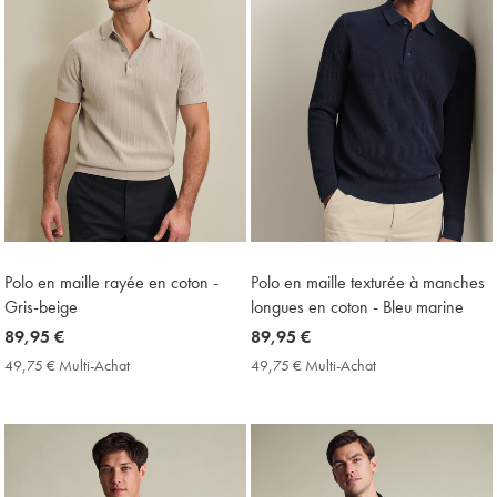
Polo en maille rayée en coton -
Polo en maille texturée à manches
Gris-beige
longues en coton - Bleu marine
now
89,95 €
now
89,95 €
89,95
89,95
49,75 € Multi-Achat
49,75
49,75 € Multi-Achat
49,75
€
€
€
€
Multi-
Multi-
Achat
Achat
Price
Price