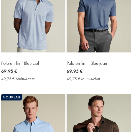
Polo en lin - Bleu ciel
Polo en lin – Bleu jean
now
69,95 €
now
69,95 €
69,95
69,95
49,75 € Multi-Achat
49,75
49,75 € Multi-Achat
49,75
€
€
€
€
Multi-
Multi-
Achat
Achat
NOUVEAU
Price
Price