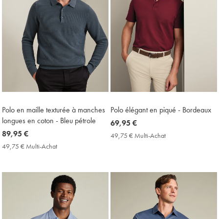
Polo en maille texturée à manches
Polo élégant en piqué - Bordeaux
longues en coton - Bleu pétrole
now
69,95 €
now
89,95 €
69,95
49,75 € Multi-Achat
49,75
89,95
€
€
49,75 € Multi-Achat
49,75
Multi-
€
€
Achat
Multi-
Price
Achat
Price