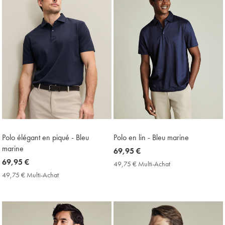
Polo élégant en piqué - Bleu
Polo en lin - Bleu marine
marine
now
69,95 €
now
69,95 €
69,95
49,75 € Multi-Achat
49,75
69,95
€
€
49,75 € Multi-Achat
49,75
Multi-
€
€
Achat
Multi-
Price
Achat
Price