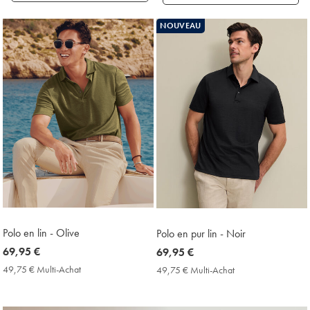
Produits
NOUVEAU
trouvés
18
Polo en lin - Olive
Polo en pur lin - Noir
now
69,95 €
now
69,95 €
69,95
69,95
49,75 € Multi-Achat
49,75
49,75 € Multi-Achat
49,75
€
€
€
€
Multi-
Multi-
Achat
Achat