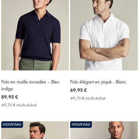
Polo en maille torsadée – Bleu
Polo élégant en piqué - Blanc
indigo
now
69,95 €
now
89,95 €
69,95
49,75 € Multi-Achat
49,75
89,95
€
€
49,75 € Multi-Achat
49,75
Multi-
€
€
Achat
Multi-
Price
Achat
NOUVEAU
NOUVEAU
Price