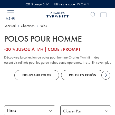
-20 % Jusqu'à 17h | Utilisez le code : PROMPT
MENU
Accueil
Charles
Tyrwhitt
Accueil
Chemises
Polos
POLOS POUR HOMME
-20 % JUSQU'À 17H | CODE : PROMPT
Découvrez la collection de polos pour homme Charles Tyrwhitt – des
essentiels raffinés pour les garde-robes contemporaines. Notre collection
...
En savoir plus
propose une large gamme de styles, notamment des modèles classiques en
piqué
, contemporains en jacquard et haut de gamme en coton. Que vous
NOUVEAUX POLOS
POLOS EN COTÓN
préfériez les polos à
manches longues
ou à manches courtes, vous trouverez
des couleurs et des motifs adaptés à toutes les occasions décontractées-chic.
Découvrez nos coupes ajustées et nos finitions pour refléter votre style
personnel : elles sont toutes pensées pour marier confort et polyvalence.
Filtres