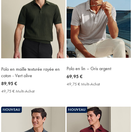
Polo en lin – Gris argent
Polo en maille texturée rayée en
coton - Vert olive
now
69,95 €
69,95
now
89,95 €
49,75 € Multi-Achat
49,75
€
€
89,95
49,75 € Multi-Achat
49,75
Multi-
€
€
Achat
Multi-
Price
Achat
NOUVEAU
NOUVEAU
Price