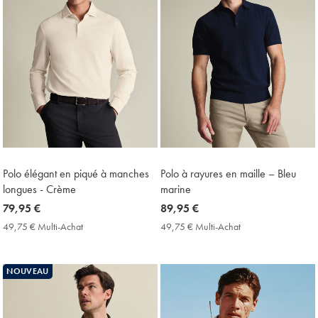
Polo élégant en piqué à manches
Polo à rayures en maille – Bleu
longues - Crème
marine
now
79,95 €
now
89,95 €
79,95
89,95
49,75 € Multi-Achat
49,75
49,75 € Multi-Achat
49,75
€
€
€
€
Multi-
Multi-
Achat
Achat
NOUVEAU
Price
Price