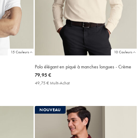
15 Couleurs
10 Couleurs
Polo élégant en piqué à manches longues - Crème
now
79,95 €
79,95
49,75 € Multi-Achat
49,75
€
€
Multi-
Achat
Price
NOUVEAU