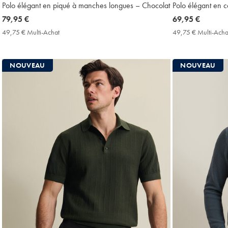
Polo élégant en piqué à manches longues – Chocolat
Polo élégant en co
now
79,95 €
now
69,95 €
79,95
69,95
49,75 € Multi-Achat
49,75
49,75 € Multi-Acha
€
€
€
Multi-
Achat
NOUVEAU
NOUVEAU
Price