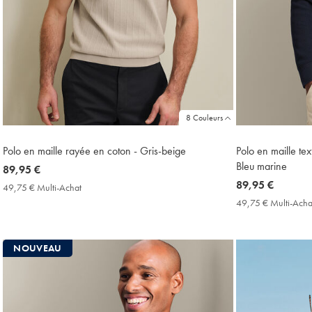
8 Couleurs
Polo en maille rayée en coton - Gris-beige
Polo en maille te
Bleu marine
now
89,95 €
89,95
now
89,95 €
49,75 € Multi-Achat
49,75
€
89,95
€
49,75 € Multi-Acha
Multi-
€
Achat
Price
NOUVEAU