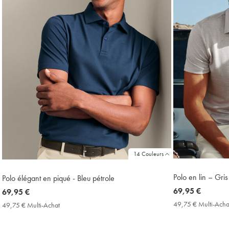
14 Couleurs
Polo en lin – Gris
Polo élégant en piqué - Bleu pétrole
now
69,95 €
now
69,95 €
69,95
69,95
49,75 € Multi-Acha
49,75 € Multi-Achat
49,75
€
€
€
Multi-