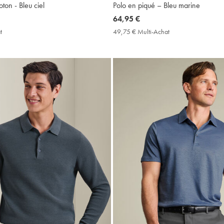
ton - Bleu ciel
Polo en piqué – Bleu marine
now
64,95 €
64,95
t
49,75
49,75 € Multi-Achat
49,75
€
€
€
Multi-
Multi-
Achat
Achat
Price
Price