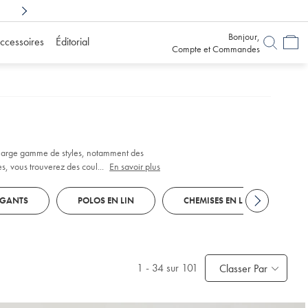
Achetez en toute confiance
avec 6 mois pour chang
Bonjour,
ccessoires
Éditorial
Compte et Commandes
e large gamme de styles, notamment des
, vous trouverez des couleurs et des
...
En savoir plus
 pensées pour marier confort et polyvalence.
ÉGANTS
POLOS EN LIN
CHEMISES EN LIN
P
1
-
34
sur 101
Classer Par