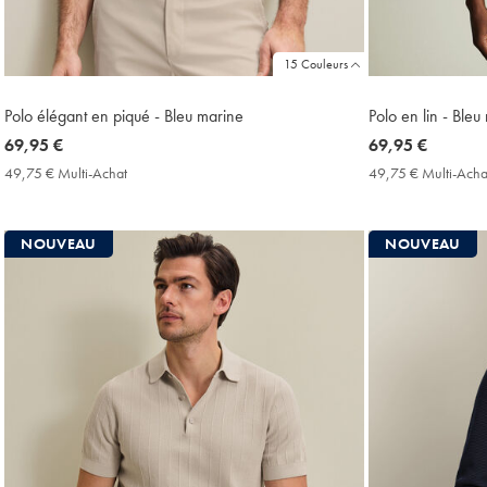
15 Couleurs
Polo élégant en piqué - Bleu marine
Polo en lin - Bleu
now
69,95 €
now
69,95 €
69,95
69,95
49,75 € Multi-Achat
49,75
49,75 € Multi-Acha
€
€
€
Multi-
Achat
NOUVEAU
NOUVEAU
Price