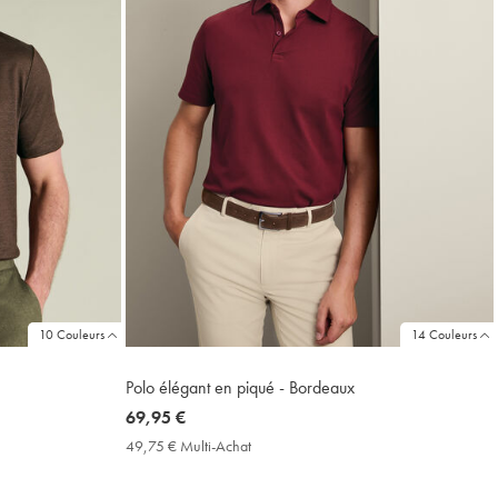
10 Couleurs
14 Couleurs
Polo élégant en piqué - Bordeaux
now
69,95 €
69,95
49,75 € Multi-Achat
49,75
€
€
Multi-