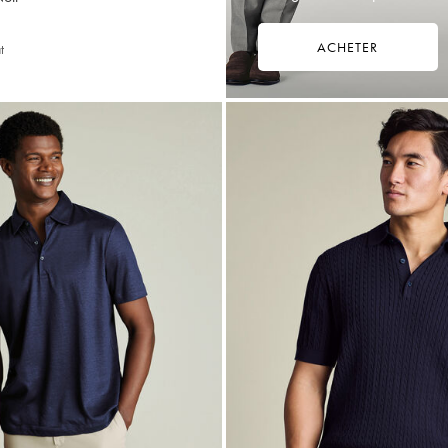
ACHETER
t
49,75
€
Multi-
Achat
Price