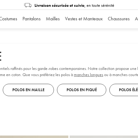
Livraison sécurisée et suivie
, en toute sérénité
Costumes
Pantalons
Mailles
Vestes et Manteaux
Chaussures
A
E
entiels raffinés pour les garde-robes contemporaines. Notre collection propose un
me en coton. Que vous préfériez les polos à
manches longues
ou à manches courtes
upes ajustées et nos finitions pour refléter votre style personnel : elles sont toutes
POLOS EN MAILLE
POLOS EN PIQUÉ
POLOS ÉL