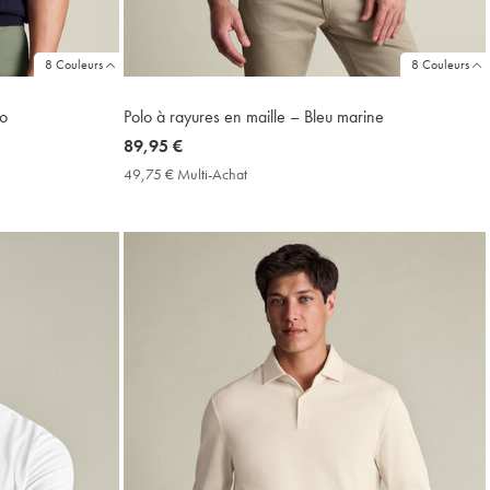
8 Couleurs
8 Couleurs
go
Polo à rayures en maille – Bleu marine
now
89,95 €
89,95
49,75 € Multi-Achat
49,75
€
€
Multi-
Achat
Price