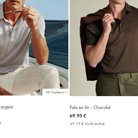
10 Couleurs
 argent
Polo en lin - Chocolat
now
69,95 €
69,95
t
49,75
49,75 € Multi-Achat
49,75
€
€
€
Multi-
Multi-