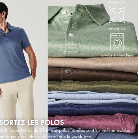
Respirant
Extensible
Lavage en machine
, SORTEZ LES POLOS
e 9 h aux verres de 21 h, nos polos habillés sont les indispensables
ompagne aussi bien au bureau que le week-end.