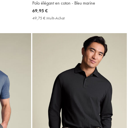
Polo élégant en coton - Bleu marine
now
69,95 €
69,95
49,75 € Multi-Achat
49,75
€
€
Multi-
Achat
Price