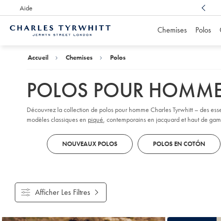
Aide
Un service client récompensé
, toujours à votre écoute
Chemises
Polos
Accueil
Charles
Tyrwhitt
Accueil
Chemises
Polos
POLOS POUR HOMM
Découvrez la collection de polos pour homme Charles Tyrwhitt – des ess
modèles classiques en
piqué
, contemporains en jacquard et haut de gam
motifs adaptés à toutes les occasions décontractées-chic. Découvrez nos co
NOUVEAUX POLOS
POLOS EN COTÓN
Afficher Les Filtres
Produits