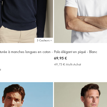
3 Couleurs
xturée à manches longues en coton -
Polo élégant en piqué - Blanc
now
69,95 €
69,95
49,75 € Multi-Achat
49,75
€
€
t
49,75
Multi-
€
Achat
Multi-
Price
Achat
Price