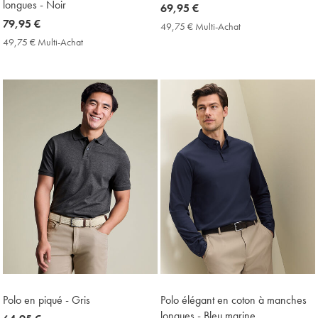
longues - Noir
now
69,95 €
now
79,95 €
69,95
49,75 € Multi-Achat
49,75
79,95
€
€
49,75 € Multi-Achat
49,75
Multi-
€
€
Achat
Multi-
Price
Achat
Price
Polo en piqué - Gris
Polo élégant en coton à manches
longues - Bleu marine