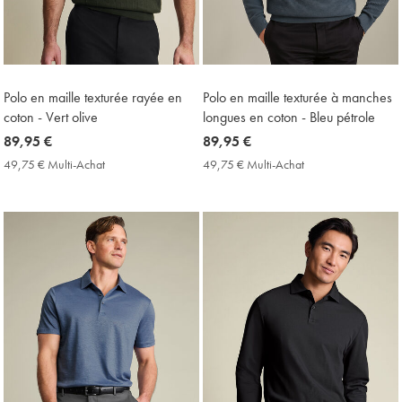
Polo en maille texturée rayée en
Polo en maille texturée à manches
coton - Vert olive
longues en coton - Bleu pétrole
now
89,95 €
now
89,95 €
89,95
89,95
49,75 € Multi-Achat
49,75
49,75 € Multi-Achat
49,75
€
€
€
€
Multi-
Multi-
Achat
Achat
Price
Price