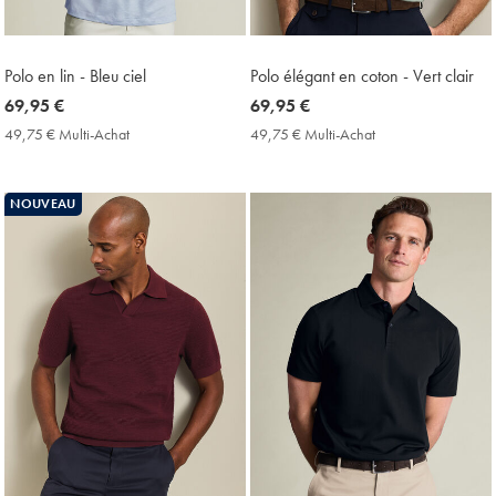
Polo en lin - Bleu ciel
Polo élégant en coton - Vert clair
now
69,95 €
now
69,95 €
69,95
69,95
49,75 € Multi-Achat
49,75
49,75 € Multi-Achat
49,75
€
€
€
€
Multi-
Multi-
Achat
Achat
NOUVEAU
Price
Price