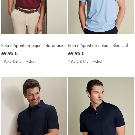
Polo élégant en piqué - Bordeaux
Polo élégant en coton - Bleu ciel
now
69,95 €
now
69,95 €
69,95
69,95
49,75 € Multi-Achat
49,75
49,75 € Multi-Achat
49,75
€
€
€
€
Multi-
Multi-
Achat
Achat
Price
Price