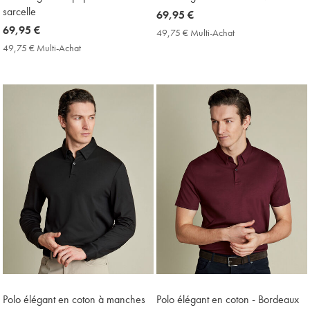
sarcelle
now
69,95 €
now
69,95 €
69,95
49,75 € Multi-Achat
49,75
69,95
€
€
49,75 € Multi-Achat
49,75
Multi-
€
€
Achat
Multi-
Price
Achat
Price
Polo élégant en coton à manches
Polo élégant en coton - Bordeaux