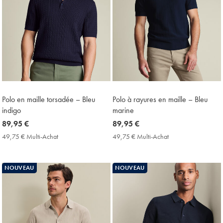
Polo en maille torsadée – Bleu
Polo à rayures en maille – Bleu
indigo
marine
now
89,95 €
now
89,95 €
89,95
89,95
49,75 € Multi-Achat
49,75
49,75 € Multi-Achat
49,75
€
€
€
€
Multi-
Multi-
Achat
Achat
NOUVEAU
NOUVEAU
Price
Price