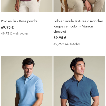
Polo en lin - Rose poudré
Polo en maille texturée à manches
longues en coton - Marron
now
69,95 €
chocolat
69,95
49,75 € Multi-Achat
49,75
€
now
89,95 €
€
Multi-
89,95
49,75 € Multi-Achat
49,75
Achat
€
€
Price
Multi-
Achat
Price