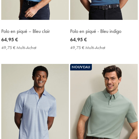
Polo en piqué – Bleu clair
Polo en piqué - Bleu indigo
now
64,95 €
now
64,95 €
64,95
64,95
49,75 € Multi-Achat
49,75
49,75 € Multi-Achat
49,75
€
€
€
€
Multi-
Multi-
Achat
Achat
NOUVEAU
Price
Price