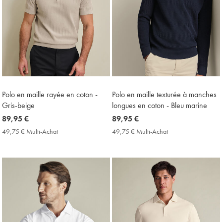
Polo en maille rayée en coton -
Polo en maille texturée à manches
Gris-beige
longues en coton - Bleu marine
now
89,95 €
now
89,95 €
89,95
89,95
49,75 € Multi-Achat
49,75
49,75 € Multi-Achat
49,75
€
€
€
€
Multi-
Multi-
Achat
Achat
Price
Price