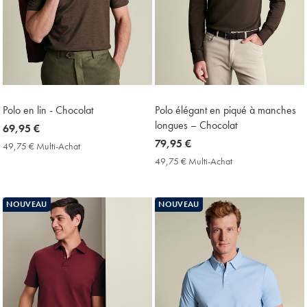
Polo en lin - Chocolat
Polo élégant en piqué à manches
longues – Chocolat
now
69,95 €
69,95
now
79,95 €
49,75 € Multi-Achat
49,75
€
79,95
€
49,75 € Multi-Achat
49,75
Multi-
€
€
Achat
Multi-
Price
Achat
NOUVEAU
NOUVEAU
Price