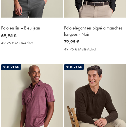
Polo en lin – Bleu jean
Polo élégant en piqué à manches
longues - Noir
now
69,95 €
69,95
now
79,95 €
49,75 € Multi-Achat
49,75
€
79,95
€
49,75 € Multi-Achat
49,75
Multi-
€
€
Achat
Multi-
Price
Achat
NOUVEAU
NOUVEAU
Price