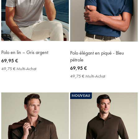
Polo en lin – Gris argent
Polo élégant en piqué - Bleu
pétrole
now
69,95 €
69,95
now
69,95 €
49,75 € Multi-Achat
49,75
€
€
69,95
49,75 € Multi-Achat
49,75
Multi-
€
€
Achat
Multi-
Price
Achat
NOUVEAU
Price