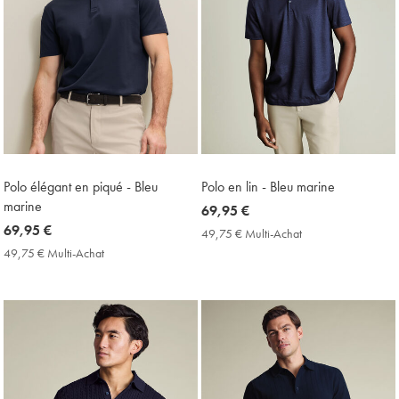
Polo élégant en piqué - Bleu
Polo en lin - Bleu marine
marine
now
69,95 €
now
69,95 €
69,95
49,75 € Multi-Achat
49,75
69,95
€
€
49,75 € Multi-Achat
49,75
Multi-
€
€
Achat
Multi-
Price
Achat
Price