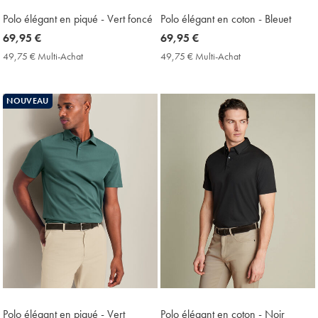
Polo élégant en piqué - Vert foncé
Polo élégant en coton - Bleuet
now
69,95 €
now
69,95 €
69,95
69,95
49,75 € Multi-Achat
49,75
49,75 € Multi-Achat
49,75
€
€
€
€
Multi-
Multi-
Achat
Achat
NOUVEAU
Price
Price
Polo élégant en piqué - Vert
Polo élégant en coton - Noir