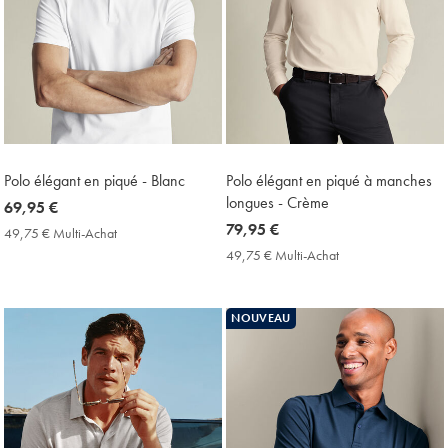
Polo élégant en piqué - Blanc
Polo élégant en piqué à manches
longues - Crème
now
69,95 €
69,95
now
79,95 €
49,75 € Multi-Achat
49,75
€
79,95
€
49,75 € Multi-Achat
49,75
Multi-
€
€
Achat
Multi-
Price
Achat
NOUVEAU
Price