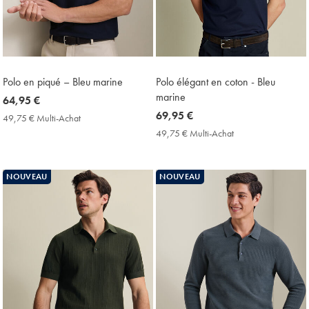
Polo en piqué – Bleu marine
Polo élégant en coton - Bleu
marine
now
64,95 €
64,95
now
69,95 €
49,75 € Multi-Achat
49,75
€
69,95
€
49,75 € Multi-Achat
49,75
Multi-
€
€
Achat
Multi-
Price
Achat
NOUVEAU
NOUVEAU
Price