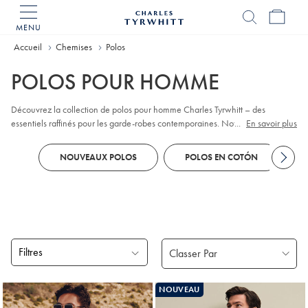
MENU
Accueil
Charles
Tyrwhitt
Accueil
Chemises
Polos
POLOS POUR HOMME
Découvrez la collection de polos pour homme Charles Tyrwhitt – des
essentiels raffinés pour les garde-robes contemporaines. Notre collection
...
En savoir plus
propose une large gamme de styles, notamment des modèles classiques en
piqué
, contemporains en jacquard et haut de gamme en coton. Que vous
NOUVEAUX POLOS
POLOS EN COTÓN
préfériez les polos à
manches longues
ou à manches courtes, vous trouverez
des couleurs et des motifs adaptés à toutes les occasions décontractées-chic.
Découvrez nos coupes ajustées et nos finitions pour refléter votre style
personnel : elles sont toutes pensées pour marier confort et polyvalence.
Filtres
Produits
NOUVEAU
trouvés
18