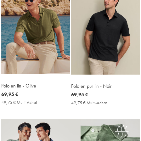
Polo en lin - Olive
Polo en pur lin - Noir
now
69,95 €
now
69,95 €
69,95
69,95
49,75 € Multi-Achat
49,75
49,75 € Multi-Achat
49,75
€
€
€
€
Multi-
Multi-
Achat
Achat
Price
Price