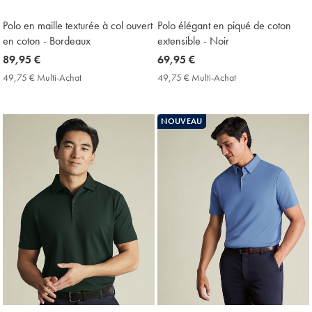
Polo en maille texturée à col ouvert
Polo élégant en piqué de coton
en coton - Bordeaux
extensible - Noir
now
89,95 €
now
69,95 €
89,95
69,95
49,75 € Multi-Achat
49,75
49,75 € Multi-Achat
49,75
€
€
€
€
Multi-
Multi-
Achat
Achat
NOUVEAU
Price
Price