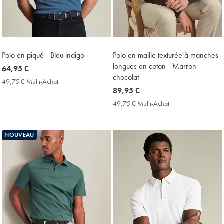
Polo en piqué - Bleu indigo
Polo en maille texturée à manches
longues en coton - Marron
now
64,95 €
chocolat
64,95
49,75 € Multi-Achat
49,75
€
now
89,95 €
€
Multi-
89,95
49,75 € Multi-Achat
49,75
Achat
€
€
Price
Multi-
Achat
NOUVEAU
Price