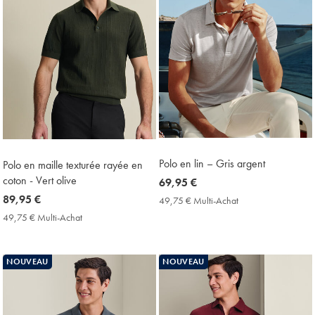
Polo en lin – Gris argent
Polo en maille texturée rayée en
coton - Vert olive
now
69,95 €
69,95
now
89,95 €
49,75 € Multi-Achat
49,75
€
€
89,95
49,75 € Multi-Achat
49,75
Multi-
€
€
Achat
Multi-
Price
Achat
NOUVEAU
NOUVEAU
Price