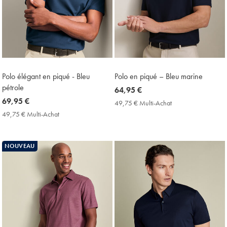
Polo élégant en piqué - Bleu
Polo en piqué – Bleu marine
pétrole
now
64,95 €
now
69,95 €
64,95
49,75 € Multi-Achat
49,75
69,95
€
€
49,75 € Multi-Achat
49,75
Multi-
€
€
Achat
Multi-
Price
Achat
NOUVEAU
Price