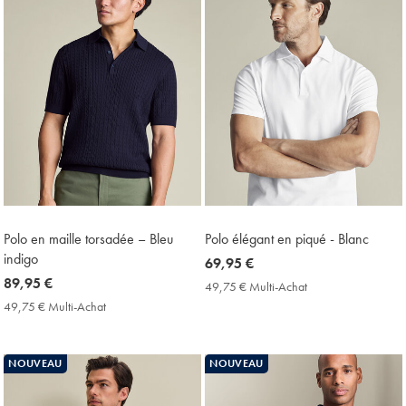
Polo en maille torsadée – Bleu
Polo élégant en piqué - Blanc
indigo
now
69,95 €
now
89,95 €
69,95
49,75 € Multi-Achat
49,75
89,95
€
€
49,75 € Multi-Achat
49,75
Multi-
€
€
Achat
Multi-
Price
Achat
NOUVEAU
NOUVEAU
Price