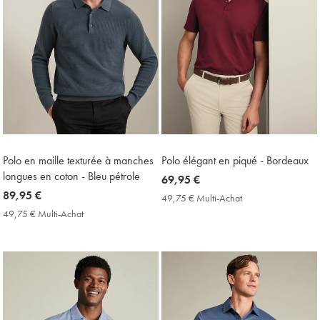
Polo en maille texturée à manches
Polo élégant en piqué - Bordeaux
longues en coton - Bleu pétrole
now
69,95 €
now
89,95 €
69,95
49,75 € Multi-Achat
49,75
89,95
€
€
49,75 € Multi-Achat
49,75
Multi-
€
€
Achat
Multi-
Price
Achat
Price