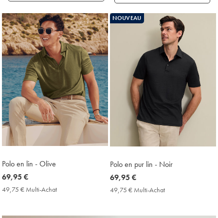
Produits
NOUVEAU
trouvés
18
Polo en lin - Olive
Polo en pur lin - Noir
now
69,95 €
now
69,95 €
69,95
69,95
49,75 € Multi-Achat
49,75
49,75 € Multi-Achat
49,75
€
€
€
€
Multi-
Multi-
Achat
Achat