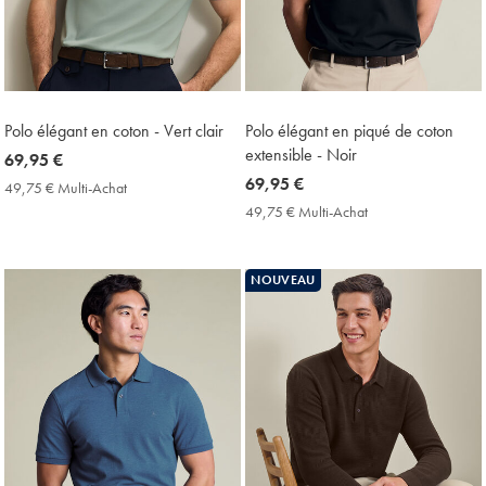
Polo élégant en coton - Vert clair
Polo élégant en piqué de coton
extensible - Noir
now
69,95 €
69,95
now
69,95 €
49,75 € Multi-Achat
49,75
€
69,95
€
49,75 € Multi-Achat
49,75
Multi-
€
€
Achat
Multi-
Price
Achat
NOUVEAU
Price