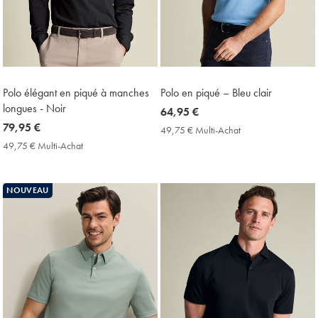
Polo élégant en piqué à manches
Polo en piqué – Bleu clair
longues - Noir
now
64,95 €
now
79,95 €
64,95
49,75 € Multi-Achat
49,75
79,95
€
€
49,75 € Multi-Achat
49,75
Multi-
€
€
Achat
Multi-
Price
Achat
NOUVEAU
Price