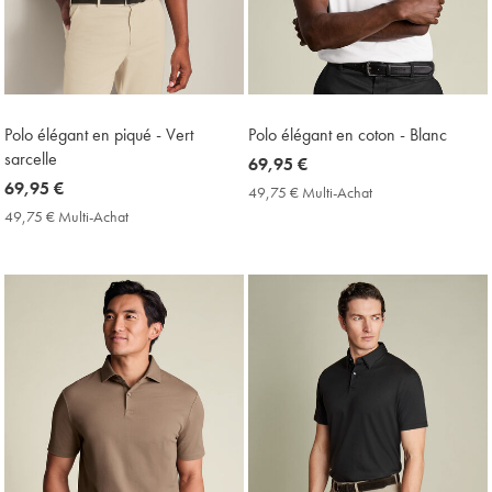
Polo élégant en piqué - Vert
Polo élégant en coton - Blanc
sarcelle
now
69,95 €
now
69,95 €
69,95
49,75 € Multi-Achat
49,75
69,95
€
€
49,75 € Multi-Achat
49,75
Multi-
€
€
Achat
Multi-
Price
Achat
Price