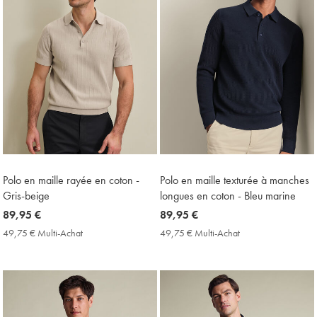
Polo en maille rayée en coton -
Polo en maille texturée à manches
Gris-beige
longues en coton - Bleu marine
now
89,95 €
now
89,95 €
89,95
89,95
49,75 € Multi-Achat
49,75
49,75 € Multi-Achat
49,75
€
€
€
€
Multi-
Multi-
Achat
Achat
Price
Price