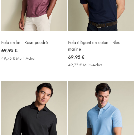
Polo en lin - Rose poudré
Polo élégant en coton - Bleu
marine
now
69,95 €
69,95
now
69,95 €
49,75 € Multi-Achat
49,75
€
69,95
€
49,75 € Multi-Achat
49,75
Multi-
€
€
Achat
Multi-
Price
Achat
Price