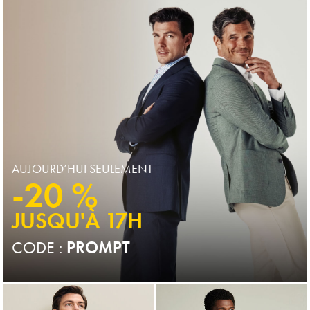
Price
Price
AUJOURD’HUI SEULEMENT
-20 %
JUSQU'À 17H
CODE :
PROMPT