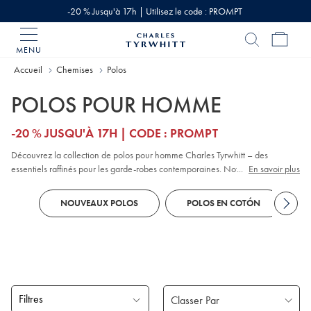
-20 % Jusqu'à 17h | Utilisez le code : PROMPT
MENU
Accueil
Charles
Tyrwhitt
Accueil
Chemises
Polos
POLOS POUR HOMME
-20 % JUSQU'À 17H | CODE : PROMPT
Découvrez la collection de polos pour homme Charles Tyrwhitt – des
essentiels raffinés pour les garde-robes contemporaines. Notre collection
...
En savoir plus
propose une large gamme de styles, notamment des modèles classiques en
piqué
, contemporains en jacquard et haut de gamme en coton. Que vous
NOUVEAUX POLOS
POLOS EN COTÓN
préfériez les polos à
manches longues
ou à manches courtes, vous trouverez
des couleurs et des motifs adaptés à toutes les occasions décontractées-chic.
Découvrez nos coupes ajustées et nos finitions pour refléter votre style
personnel : elles sont toutes pensées pour marier confort et polyvalence.
Filtres