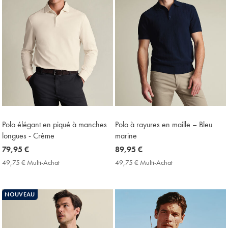
Polo élégant en piqué à manches
Polo à rayures en maille – Bleu
longues - Crème
marine
now
79,95 €
now
89,95 €
79,95
89,95
49,75 € Multi-Achat
49,75
49,75 € Multi-Achat
49,75
€
€
€
€
Multi-
Multi-
Achat
Achat
NOUVEAU
Price
Price