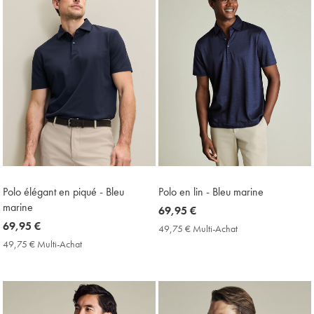
Polo élégant en piqué - Bleu
Polo en lin - Bleu marine
marine
now
69,95 €
now
69,95 €
69,95
49,75 € Multi-Achat
49,75
69,95
€
€
49,75 € Multi-Achat
49,75
Multi-
€
€
Achat
Multi-
Price
Achat
Price