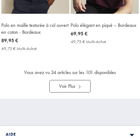
Polo en maille texturée à col ouvert
Polo élégant en piqué – Bordeaux
en coton - Bordeaux
now
69,95 €
now
89,95 €
69,95
49,75 € Multi-Achat
49,75
89,95
€
€
49,75 € Multi-Achat
49,75
Multi-
€
€
Achat
Multi-
Price
Achat
Price
Vous avez vu
34
articles sur les 101 disponibles
Voir Plus
AIDE