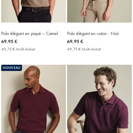
Polo élégant en piqué – Camel
Polo élégant en coton - Noir
now
69,95 €
now
69,95 €
69,95
69,95
49,75 € Multi-Achat
49,75
49,75 € Multi-Achat
49,75
€
€
€
€
Multi-
Multi-
Achat
Achat
NOUVEAU
Price
Price