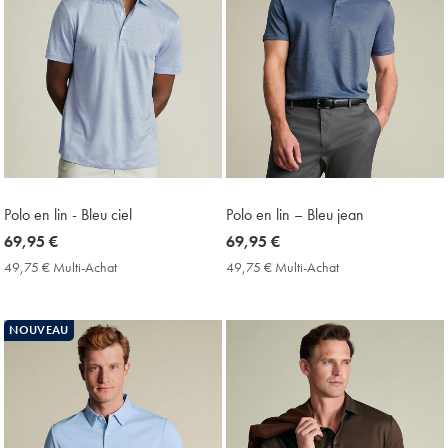
Polo en lin - Bleu ciel
Polo en lin – Bleu jean
now
69,95 €
now
69,95 €
69,95
69,95
49,75 € Multi-Achat
49,75
49,75 € Multi-Achat
49,75
€
€
€
€
Multi-
Multi-
Achat
Achat
NOUVEAU
Price
Price