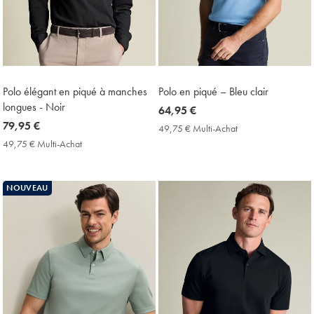
Polo élégant en piqué à manches
Polo en piqué – Bleu clair
longues - Noir
now
64,95 €
now
79,95 €
64,95
49,75 € Multi-Achat
49,75
79,95
€
€
49,75 € Multi-Achat
49,75
Multi-
€
€
Achat
Multi-
Price
Achat
NOUVEAU
Price