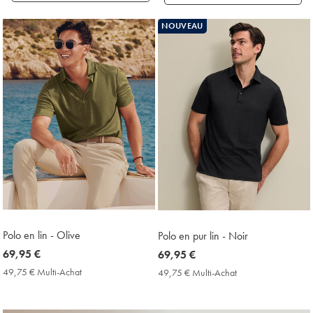
Produits
NOUVEAU
trouvés
18
Polo en lin - Olive
Polo en pur lin - Noir
now
69,95 €
now
69,95 €
69,95
69,95
49,75 € Multi-Achat
49,75
49,75 € Multi-Achat
49,75
€
€
€
€
Multi-
Multi-
Achat
Achat