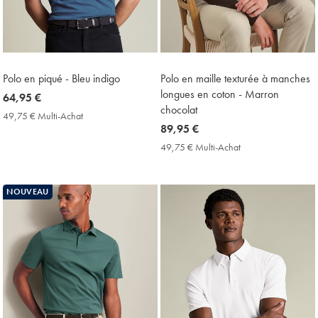
Polo en piqué - Bleu indigo
Polo en maille texturée à manches
longues en coton - Marron
now
64,95 €
chocolat
64,95
49,75 € Multi-Achat
49,75
€
now
89,95 €
€
Multi-
89,95
49,75 € Multi-Achat
49,75
Achat
€
€
Price
Multi-
Achat
NOUVEAU
Price