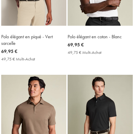
Polo élégant en piqué - Vert
Polo élégant en coton - Blanc
sarcelle
now
69,95 €
now
69,95 €
69,95
49,75 € Multi-Achat
49,75
69,95
€
€
49,75 € Multi-Achat
49,75
Multi-
€
€
Achat
Multi-
Price
Achat
Price