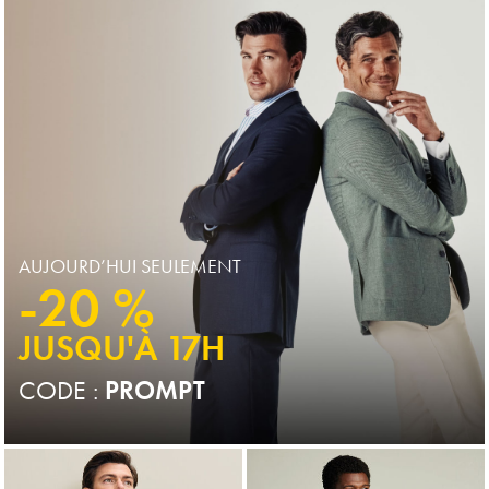
Price
Price
AUJOURD’HUI SEULEMENT
-20 %
JUSQU'À 17H
CODE :
PROMPT