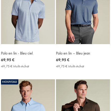
Polo en lin - Bleu ciel
Polo en lin – Bleu jean
now
69,95 €
now
69,95 €
69,95
69,95
49,75 € Multi-Achat
49,75
49,75 € Multi-Achat
49,75
€
€
€
€
Multi-
Multi-
Achat
Achat
NOUVEAU
Price
Price