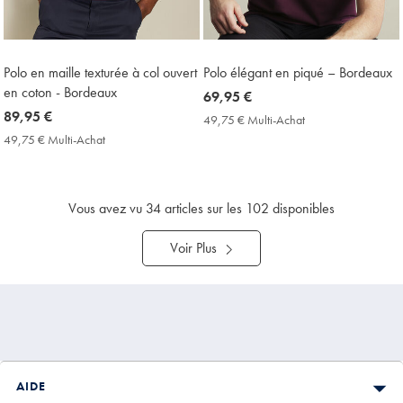
Polo en maille texturée à col ouvert
Polo élégant en piqué – Bordeaux
en coton - Bordeaux
now
69,95 €
now
89,95 €
69,95
49,75 € Multi-Achat
49,75
89,95
€
€
49,75 € Multi-Achat
49,75
Multi-
€
€
Achat
Multi-
Price
Achat
Price
Vous avez vu
34
articles sur les 102 disponibles
Voir Plus
AIDE