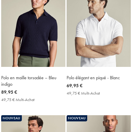
Polo en maille torsadée – Bleu
Polo élégant en piqué - Blanc
indigo
now
69,95 €
now
89,95 €
69,95
49,75 € Multi-Achat
49,75
89,95
€
€
49,75 € Multi-Achat
49,75
Multi-
€
€
Achat
Multi-
Price
Achat
NOUVEAU
NOUVEAU
Price