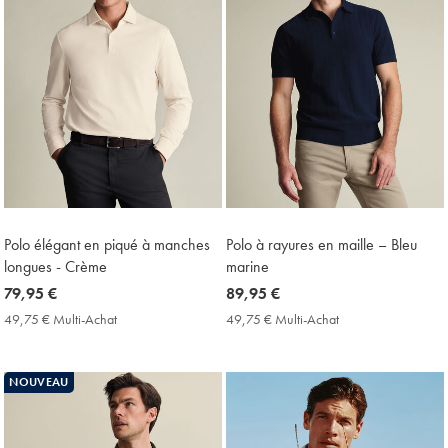
Polo élégant en piqué à manches
Polo à rayures en maille – Bleu
longues - Crème
marine
now
79,95 €
now
89,95 €
79,95
89,95
49,75 € Multi-Achat
49,75
49,75 € Multi-Achat
49,75
€
€
€
€
Multi-
Multi-
Achat
Achat
NOUVEAU
Price
Price