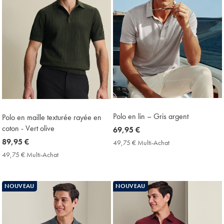
Polo en lin – Gris argent
Polo en maille texturée rayée en
coton - Vert olive
now
69,95 €
69,95
now
89,95 €
49,75 € Multi-Achat
49,75
€
€
89,95
49,75 € Multi-Achat
49,75
Multi-
€
€
Achat
Multi-
Price
Achat
NOUVEAU
NOUVEAU
Price