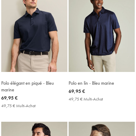
Polo élégant en piqué - Bleu
Polo en lin - Bleu marine
marine
now
69,95 €
now
69,95 €
69,95
49,75 € Multi-Achat
49,75
69,95
€
€
49,75 € Multi-Achat
49,75
Multi-
€
€
Achat
Multi-
Price
Achat
Price