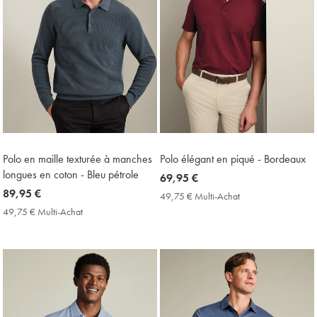
Polo en maille texturée à manches
Polo élégant en piqué - Bordeaux
longues en coton - Bleu pétrole
now
69,95 €
now
89,95 €
69,95
49,75 € Multi-Achat
49,75
89,95
€
€
49,75 € Multi-Achat
49,75
Multi-
€
€
Achat
Multi-
Price
Achat
Price