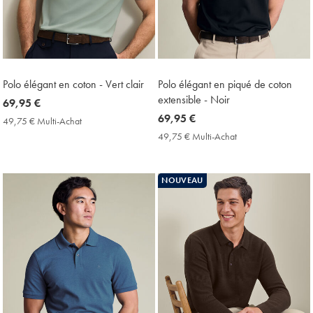
Polo élégant en coton - Vert clair
Polo élégant en piqué de coton
extensible - Noir
now
69,95 €
69,95
now
69,95 €
49,75 € Multi-Achat
49,75
€
69,95
€
49,75 € Multi-Achat
49,75
Multi-
€
€
Achat
Multi-
Price
Achat
NOUVEAU
Price