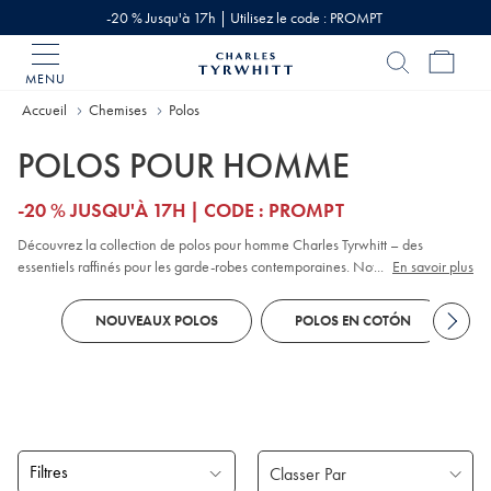
-20 % Jusqu'à 17h | Utilisez le code : PROMPT
MENU
Accueil
Charles
Tyrwhitt
Accueil
Chemises
Polos
POLOS POUR HOMME
-20 % JUSQU'À 17H | CODE : PROMPT
Découvrez la collection de polos pour homme Charles Tyrwhitt – des
essentiels raffinés pour les garde-robes contemporaines. Notre collection
...
En savoir plus
propose une large gamme de styles, notamment des modèles classiques en
piqué
, contemporains en jacquard et haut de gamme en coton. Que vous
NOUVEAUX POLOS
POLOS EN COTÓN
préfériez les polos à
manches longues
ou à manches courtes, vous trouverez
des couleurs et des motifs adaptés à toutes les occasions décontractées-chic.
Découvrez nos coupes ajustées et nos finitions pour refléter votre style
personnel : elles sont toutes pensées pour marier confort et polyvalence.
Filtres