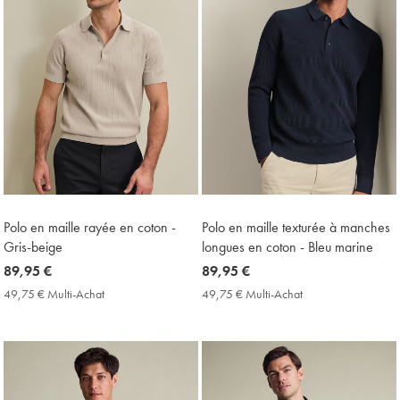
Polo en maille rayée en coton -
Polo en maille texturée à manches
Gris-beige
longues en coton - Bleu marine
now
89,95 €
now
89,95 €
89,95
89,95
49,75 € Multi-Achat
49,75
49,75 € Multi-Achat
49,75
€
€
€
€
Multi-
Multi-
Achat
Achat
Price
Price