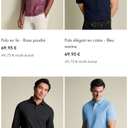
Polo en lin - Rose poudré
Polo élégant en coton - Bleu
marine
now
69,95 €
69,95
now
69,95 €
49,75 € Multi-Achat
49,75
€
69,95
€
49,75 € Multi-Achat
49,75
Multi-
€
€
Achat
Multi-
Price
Achat
Price