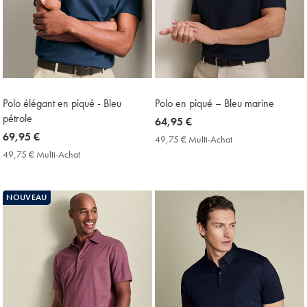
Polo élégant en piqué - Bleu
Polo en piqué – Bleu marine
pétrole
now
64,95 €
now
69,95 €
64,95
49,75 € Multi-Achat
49,75
69,95
€
€
49,75 € Multi-Achat
49,75
Multi-
€
€
Achat
Multi-
Price
Achat
NOUVEAU
Price