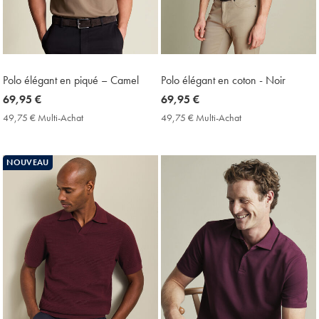
Polo élégant en piqué – Camel
Polo élégant en coton - Noir
now
69,95 €
now
69,95 €
69,95
69,95
49,75 € Multi-Achat
49,75
49,75 € Multi-Achat
49,75
€
€
€
€
Multi-
Multi-
Achat
Achat
NOUVEAU
Price
Price