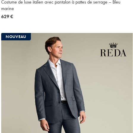
Costume de luxe italien avec pantalon à pattes de serrage – Bleu
marine
now
629 €
629
€
NOUVEAU