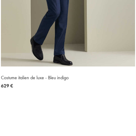
Costume italien de luxe - Bleu indigo
now
629 €
629
€