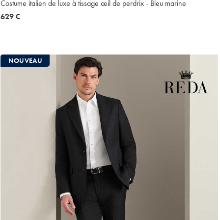
Costume italien de luxe à tissage œil de perdrix - Bleu marine
now
629 €
629
€
NOUVEAU