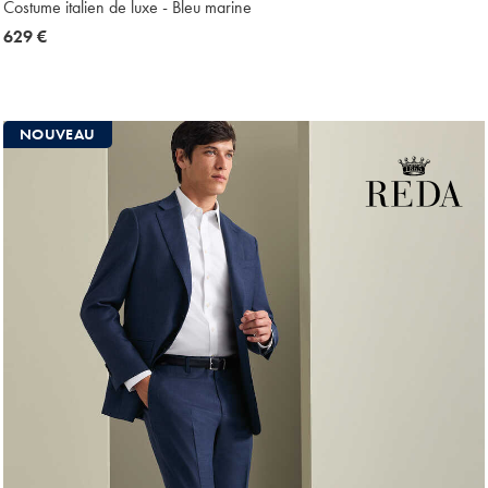
Costume italien de luxe - Bleu marine
now
629 €
629
€
NOUVEAU