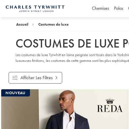
Chemises
Polos
Accueil
Charles
Tyrwhitt
Accueil
Costumes de luxe
COSTUMES DE LUXE
Les costumes de luxe Tyrwhitt en laine peignée sont tissés dans le Yorkshi
luxueuses finitions, les costumes de cette gamme sont les plus sophistiqu
Afficher Les Filtres
Produits
NOUVEAU
trouvés
7