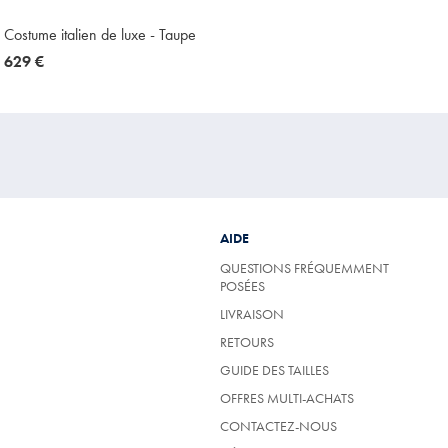
Costume italien de luxe - Taupe
now
629 €
629
€
AIDE
QUESTIONS FRÉQUEMMENT
POSÉES
LIVRAISON
RETOURS
GUIDE DES TAILLES
OFFRES MULTI-ACHATS
CONTACTEZ-NOUS