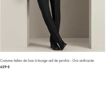
Costume italien de luxe à tissage œil de perdrix - Gris anthracite
now
629 €
629
€