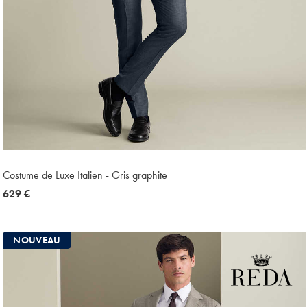
Costume de Luxe Italien - Gris graphite
now
629 €
629
€
NOUVEAU