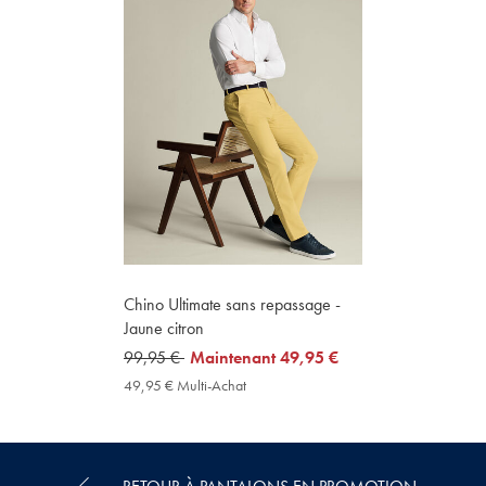
Chino Ultimate sans repassage -
Jaune citron
was
99,95 €
now
Maintenant
49,95 €
99,95
49,95
49,95 € Multi-Achat
49,95
€
€
€
Multi-
Achat
Price