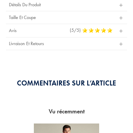
Détails Du Produit
pour
échange.
Taille Et Coupe
(5/5)
5
Avis
Stars
Out
Livraison Et Retours
Of
5
Stars
COMMENTAIRES SUR L’ARTICLE
Vu récemment