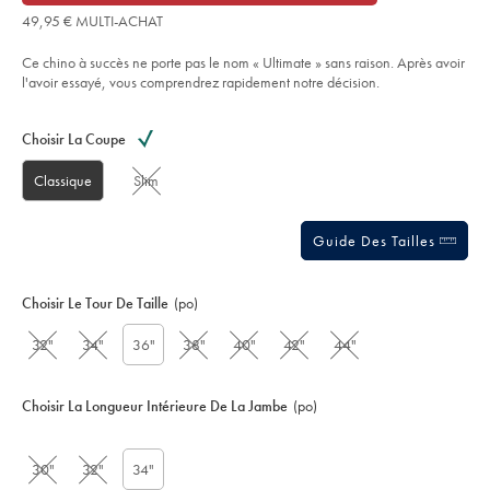
€
of
-
49,95 € MULTI-ACHAT
jaune-
5
citron/TRC0284LMN.html?
stars
sourceCode=frdefault
Ce chino à succès ne porte pas le nom « Ultimate » sans raison. Après avoir
l'avoir essayé, vous comprendrez rapidement notre décision.
Product
Variations
Add
to
Actions
Choisir La Coupe
cart
options
Classique
Slim
Guide Des Tailles
Choisir Le Tour De Taille
(po)
32"
34"
36"
38"
40"
42"
44"
Choisir La Longueur Intérieure De La Jambe
(po)
30"
32"
34"