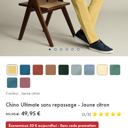
Couleur :
Jaune citron
details
Chino Ultimate sans repassage - Jaune citron
about
Details
https://www.charlestyrwhitt.com/fr/chino-
now
49,95 €
was
99,95 €
Commentaires
(5/5)
5
ultimate-
product:
49,95
sans-
sur
stars
99,95
€
repassage-
l’article
out
Économisez 50 € aujourdhui - Sans code promotion
-