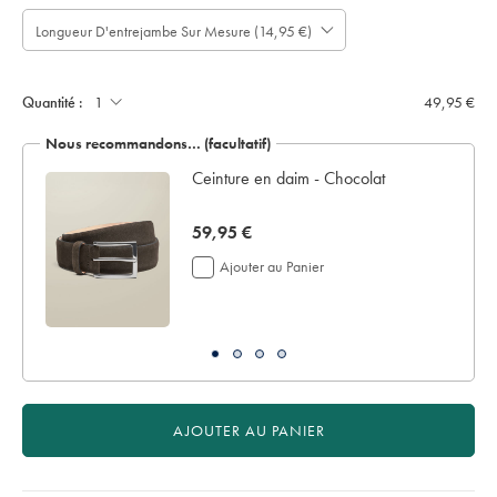
Longueur D'entrejambe Sur Mesure (14,95 €)
À
Prévoir
noter
jusqu'à
cm
:
-
4
only:
Quantité :
49,95 €
jours
ouvrables
Nous recommandons… (facultatif)
supplémentaires
pour
Ceinture en daim - Chocolat
la
livraison
now
59,95 €
Si
vous
59,95
Ajouter au Panier
personnalisez
€
votre
vêtement,
vous
ne
pouvez
le
retourner
AJOUTER AU PANIER
ni
pour
remboursement
ni