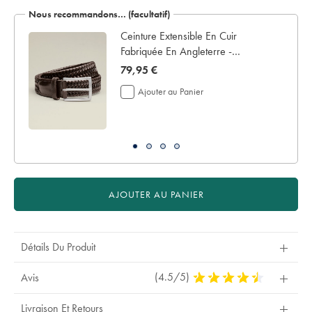
Nous recommandons… (facultatif)
let
Ceinture Extensible En Cuir
Fabriquée En Angleterre -
Chocolat foncé
now
79,95 €
79,95
Ajouter au Panier
€
AJOUTER AU PANIER
Détails Du Produit
(4.5/5)
4,5
Avis
Stars
Out
Livraison Et Retours
Of