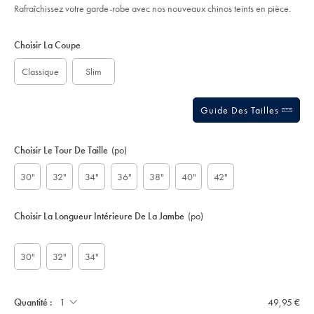
Rafraîchissez votre garde-robe avec nos nouveaux chinos teints en pièce.
Product
Variations
Add
to
Actions
Choisir La Coupe
cart
options
Classique
Slim
Guide Des Tailles
Choisir Le Tour De Taille
(po)
30"
32"
34"
36"
38"
40"
42"
Choisir La Longueur Intérieure De La Jambe
(po)
30"
32"
34"
Quantité :
49,95 €