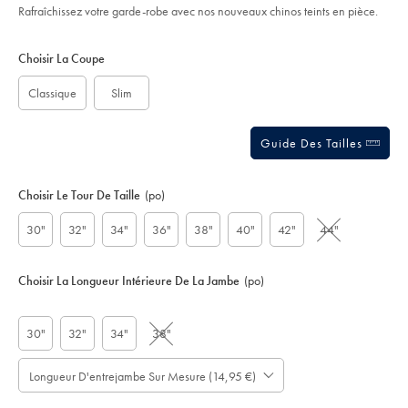
Rafraîchissez votre garde-robe avec nos nouveaux chinos teints en pièce.
Product
Variations
Add
to
Actions
Choisir La Coupe
cart
options
Classique
Slim
Guide Des Tailles
Choisir Le Tour De Taille
(po)
30"
32"
34"
36"
38"
40"
42"
44"
Choisir La Longueur Intérieure De La Jambe
(po)
30"
32"
34"
38"
Longueur D'entrejambe Sur Mesure (14,95 €)
À
Prévoir
noter
jusqu'à
cm