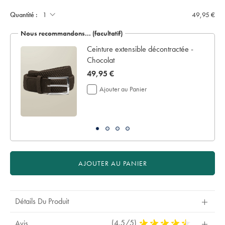
:
-
4
only:
Quantité :
49,95 €
jours
ouvrables
Nous recommandons… (facultatif)
supplémentaires
pour
e -
Ceinture extensible décontractée -
la
Chocolat
livraison
now
49,95 €
Si
vous
49,95
Ajouter au Panier
personnalisez
€
votre
vêtement,
vous
ne
pouvez
le
retourner
AJOUTER AU PANIER
ni
pour
remboursement
ni
Détails Du Produit
pour
échange.
(4.5/5)
4,5
Avis