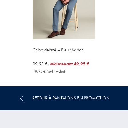
Chino délavé – Bleu charron
was
99,95 €
now
Maintenant
49,95 €
99,95
49,95
49,95 € Multi-Achat
49,95
€
€
€
Multi-
Achat
Price
RETOUR À PANTALONS EN PROMOTION