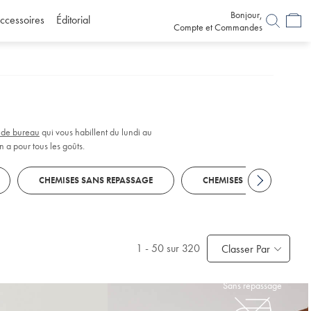
Bonjour,
ccessoires
Éditorial
Compte et Commandes
 de bureau
qui vous habillent du lundi au
n a pour tous les goûts.
CHEMISES SANS REPASSAGE
CHEMISES EN LIN
1
-
50
sur 320
Classer Par
Sans repassage