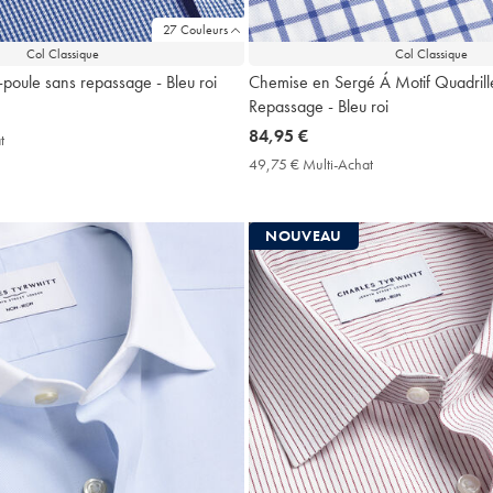
27 Couleurs
Col Classique
Col Classique
poule sans repassage - Bleu roi
Chemise en Sergé Á Motif Quadrill
Repassage - Bleu roi
now
84,95 €
t
49,75
84,95
€
49,75 € Multi-Achat
49,75
Multi-
€
€
Achat
Multi-
Price
Achat
NOUVEAU
Price