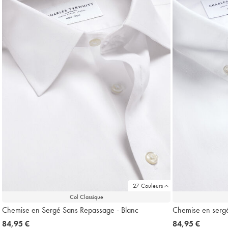
27 Couleurs
Col Classique
Chemise en Sergé Sans Repassage - Blanc
Chemise en sergé
now
84,95 €
now
84,95 €