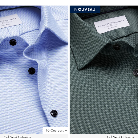
Multi-
Multi-
Achat
Achat
NOUVEAU
Price
Price
10 Couleurs
Col Semi Cutaway
Col Semi Cutaway