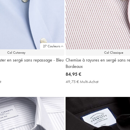
27 Couleurs
Col Cutaway
Col Classique
er en sergé sans repassage - Bleu
Chemise à rayures en sergé sans r
Bordeaux
now
84,95 €
84,95
t
49,75
49,75 € Multi-Achat
49,75
€
€
€
Multi-
Multi-
Achat
Achat
Price
Price