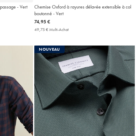
epassage - Vert
Chemise Oxford à rayures délavée extensible à col
boutonné - Vert
now
74,95 €
74,95
49,75 € Multi-Achat
49,75
€
€
Multi-
Achat
NOUVEAU
Price