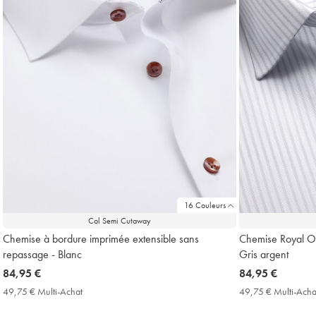
16 Couleurs
Col Semi Cutaway
Chemise à bordure imprimée extensible sans
Chemise Royal Ox
repassage - Blanc
Gris argent
now
84,95 €
now
84,95 €
84,95
84,95
49,75 € Multi-Achat
49,75
49,75 € Multi-Acha
€
€
€