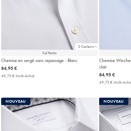
2 Couleurs
Col Pointu
Chemise en sergé sans repassage - Blanc
Chemise Winchest
clair
now
84,95 €
84,95
now
84,95 €
49,75 € Multi-Achat
49,75
€
84,95
€
49,75 € Multi-Acha
Multi-
€
Achat
Price
NOUVEAU
NOUVEAU