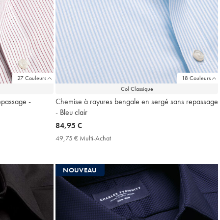
27 Couleurs
18 Couleurs
Col Classique
epassage -
Chemise à rayures bengale en sergé sans repassage
- Bleu clair
now
84,95 €
84,95
49,75 € Multi-Achat
49,75
€
€
Multi-
Achat
NOUVEAU
Price