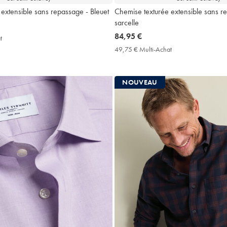
extensible sans repassage - Bleuet
Chemise texturée extensible sans r
sarcelle
now
84,95 €
t
49,75
84,95
€
49,75 € Multi-Achat
49,75
Multi-
€
€
Achat
Multi-
Price
Achat
NOUVEAU
Price