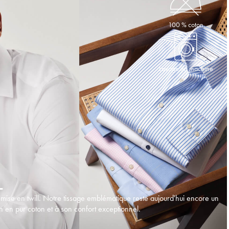
100 % coton
Lavage en machine
L
se en twill. Notre tissage emblématique reste aujourd'hui encore un
n en pur coton et à son confort exceptionnel.