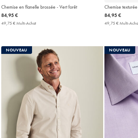
Chemise en flanelle brossée - Vert forêt
Chemise texturée 
now
84,95 €
now
84,95 €
84,95
84,95
49,75 € Multi-Achat
49,75
49,75 € Multi-Acha
€
€
€
Multi-
Achat
Price
NOUVEAU
NOUVEAU