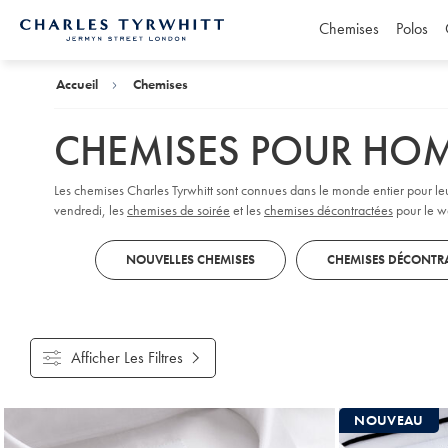
Chemises
Polos
Accueil
Charles
Tyrwhitt
Accueil
Chemises
CHEMISES POUR HO
Les chemises Charles Tyrwhitt sont connues dans le monde entier pour leur q
vendredi, les
chemises de soirée
et les
chemises décontractées
pour le we
NOUVELLES CHEMISES
CHEMISES DÉCONTR
Afficher Les Filtres
Produits
NOUVEAU
trouvés
18