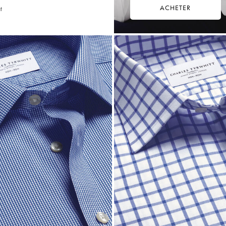
ACHETER
t
49,75
€
Multi-
Achat
Price