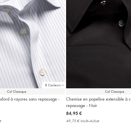
8 Couleurs
Col Classique
Col Classique
ford à rayures sans repassage -
Chemise en popeline extensible à c
repassage - Noir
now
84,95 €
84,95
t
49,75
49,75 € Multi-Achat
49,75
€
€
€