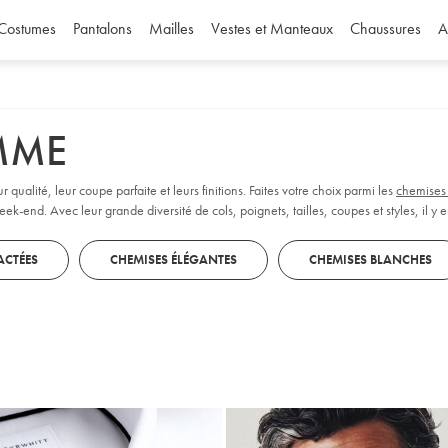
Costumes
Pantalons
Mailles
Vestes et Manteaux
Chaussures
A
MME
ualité, leur coupe parfaite et leurs finitions. Faites votre choix parmi les
chemises
ek-end. Avec leur grande diversité de cols, poignets, tailles, coupes et styles, il y e
ACTÉES
CHEMISES ÉLÉGANTES
CHEMISES BLANCHES