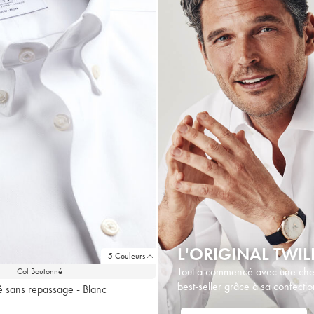
L'ORIGINAL TWIL
5 Couleurs
Tout a commencé avec une chemi
Col Boutonné
best-seller grâce à sa confectio
 sans repassage - Blanc