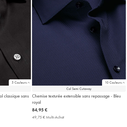
5 Couleurs
10 Couleurs
Col Semi Cutaway
ol classique sans
Chemise texturée extensible sans repassage - Bleu
royal
now
84,95 €
84,95
49,75 € Multi-Achat
49,75
€
€