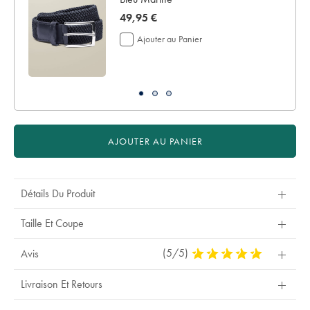
now
49,95 €
49,95
Ajouter au Panier
€
AJOUTER AU PANIER
Détails Du Produit
Taille Et Coupe
(5/5)
5
Avis
Stars
Out
Livraison Et Retours
Of
5
Stars