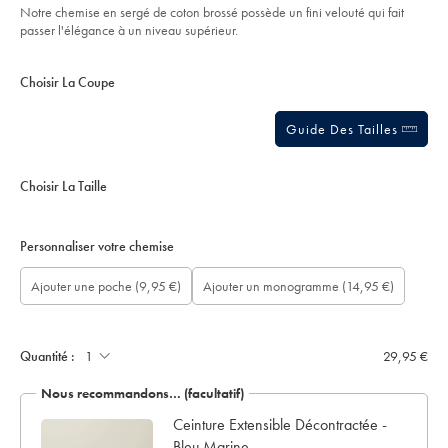
Notre chemise en sergé de coton brossé possède un fini velouté qui fait
olive/CSB0283OLV.html?
sourceCode=frdefault
passer l'élégance à un niveau supérieur.
Product
Variations
Add
to
Actions
Choisir La Coupe
cart
options
Guide Des Tailles
Choisir La Taille
Personnaliser votre chemise
longueur
Ajouter
Ajouter
Monogram
Monogram
Monogram
Monogram
Ajouter une poche
(9,95 €)
Ajouter un monogramme
(14,95 €)
de
un
une
Font:
Location:
Colour:
option:
manche
écrin
poche:
sur
de
mesure
présentation:
(cm):
Quantité :
29,95 €
Nous recommandons… (facultatif)
let
Ceinture Extensible Décontractée -
Bleu Marine