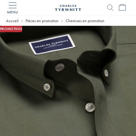
MENU
Accueil
Charles
Accueil
Pièces en promotion
Chemises en promotion
Tyrwhitt
PROMOTION