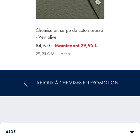
Chemise en sergé de coton brossé
- Vert olive
was
84,95 €
now
Maintenant
29,95 €
84,95
29,95
29,95 € Multi-Achat
29,95
€
€
€
Multi-
Achat
Price
RETOUR À CHEMISES EN PROMOTION
AIDE