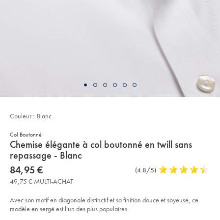
Couleur :
Blanc
Col Boutonné
details
Chemise élégante à col boutonné en twill sans
about
repassage - Blanc
product:
Details
https://www.charlestyrwhitt.com/fr/chemise-
now
84,95 €
Commentaires
(4.8/5)
4,8
%C3%A9l%C3%A9gante-
84,95
sur
stars
%C3%A0-
49,75 € MULTI-ACHAT
€
col-
l’article
out
boutonn%C3%A9-
of
en-
Avec son motif en diagonale distinctif et sa finition douce et soyeuse, ce
twill-
5
modèle en sergé est l'un des plus populaires.
sans-
stars
repassage-