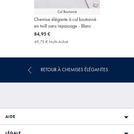
Col Boutonné
Chemise élégante à col boutonné
en twill sans repassage - Blanc
now
84,95 €
84,95
49,75 € Multi-Achat
49,75
€
€
Multi-
Achat
Price
RETOUR À CHEMISES ÉLÉGANTES
AIDE
LÉGALE