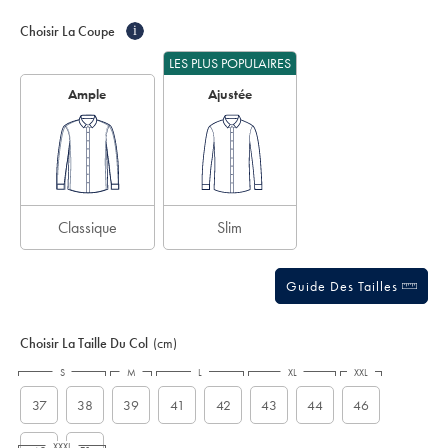
Product
Variations
Add
-
to
-
Actions
Choisir La Coupe
i
cart
blanc/FON0717WHT.html?
options
sourceCode=frdefault
LES PLUS POPULAIRES
Ample
Ajustée
Classique
Slim
Guide Des Tailles
Choisir La Taille Du Col
(cm)
S
M
L
XL
XXL
37
38
39
41
42
43
44
46
XXXL