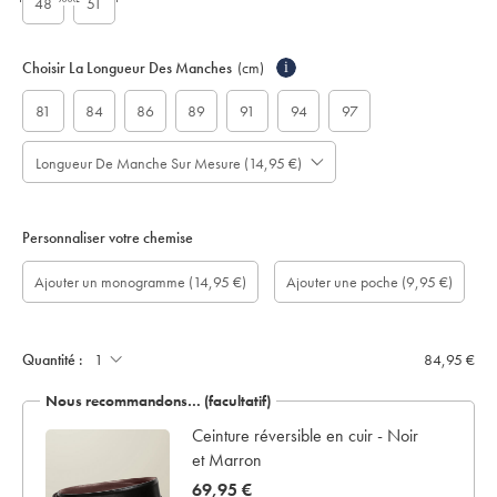
48
51
Choisir La Longueur Des Manches
(cm)
i
81
84
86
89
91
94
97
Longueur De Manche Sur Mesure (14,95 €)
Personnaliser votre chemise
longueur
Monogram
Monogram
Monogram
Monogram
Ajouter
Ajouter
Ajouter un monogramme
(14,95 €)
Ajouter une poche
(9,95 €)
de
Font:
option:
Colour:
Location:
une
un
manche
poche:
écrin
sur
de
mesure
présentation:
(cm):
Quantité :
84,95 €
Nous recommandons… (facultatif)
Ceinture réversible en cuir - Noir
et Marron
now
69,95 €