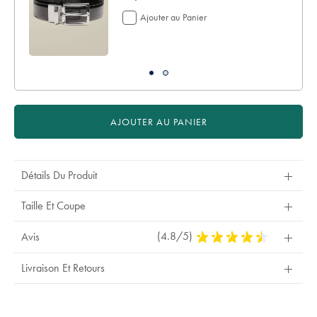
69,95
Ajouter au Panier
€
AJOUTER AU PANIER
Détails Du Produit
Taille Et Coupe
(4.8/5)
4,8
Avis
Stars
Out
Livraison Et Retours
Of
5
Stars