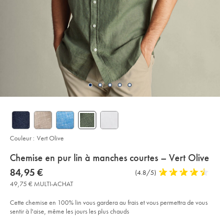
Couleur :
Vert Olive
details
Chemise en pur lin à manches courtes – Vert Olive
about
Details
https://www.charlestyrwhitt.com/fr/chemise-
now
84,95 €
Commentaires
(4.8/5)
4,8
en-
product:
84,95
sur
stars
pur-
49,75 € MULTI-ACHAT
€
lin-
l’article
out
%C3%A0-
of
manches-
Cette chemise en 100% lin vous gardera au frais et vous permettra de vous
courtes-
5
sentir à l'aise, même les jours les plus chauds
%E2%80%93-
stars
vert-