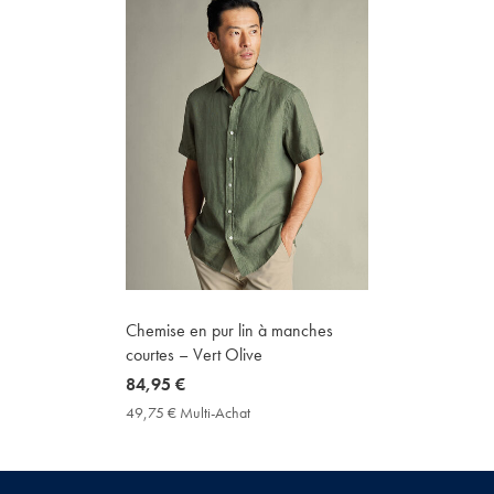
Chemise en pur lin à manches
courtes – Vert Olive
now
84,95 €
84,95
49,75 € Multi-Achat
49,75
€
€
Multi-
Achat
Price