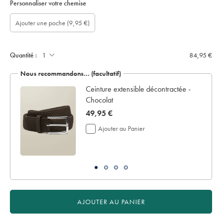
Personnaliser votre chemise
Ajouter
Ajouter
Ajouter une poche
(9,95 €)
un
une
écrin
poche:
de
présentation:
Quantité :
84,95 €
Nous recommandons… (facultatif)
 en
Ceinture extensible décontractée -
Chocolat
now
49,95 €
49,95
Ajouter au Panier
€
AJOUTER AU PANIER